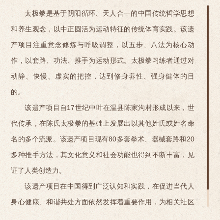
太极拳是基于阴阳循环、天人合一的中国传统哲学思想
和养生观念，以中正圆活为运动特征的传统体育实践。该遗
产项目注重意念修炼与呼吸调整，以五步、八法为核心动
作，以套路、功法、推手为运动形式。太极拳习练者通过对
动静、快慢、虚实的把控，达到修身养性、强身健体的目
的。
该遗产项目自17世纪中叶在温县陈家沟村形成以来，世
代传承，在陈氏太极拳的基础上发展出以其他姓氏或姓名命
名的多个流派。该遗产项目现有80多套拳术、器械套路和20
多种推手方法，其文化意义和社会功能也得到不断丰富，见
证了人类创造力。
该遗产项目在中国得到广泛认知和实践，在促进当代人
身心健康、和谐共处方面依然发挥着重要作用，为相关社区
和群体提供认同感和持续感。