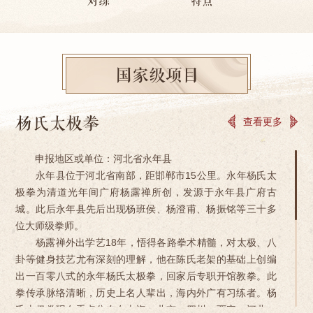
对练
特点
国家级项目
杨氏太极拳
查看更多
申报地区或单位：河北省永年县
永年县位于河北省南部，距邯郸市15公里。永年杨氏太
极拳为清道光年间广府杨露禅所创，发源于永年县广府古
城。此后永年县先后出现杨班侯、杨澄甫、杨振铭等三十多
位大师级拳师。
杨露禅外出学艺18年，悟得各路拳术精髓，对太极、八
卦等健身技艺尤有深刻的理解，他在陈氏老架的基础上创编
出一百零八式的永年杨氏太极拳，回家后专职开馆教拳。此
拳传承脉络清晰，历史上名人辈出，海内外广有习练者。杨
氏太极拳现在重点分布在上海、北京、四川、西安、河北、