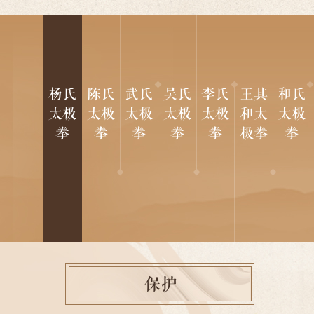
广东、海南及海外八十多个国家和地区。
杨氏太极拳其拳架舒展，结构严谨，由松入柔，积柔为
刚，刚柔相济，身法突出，含胸拔背，以腰为轴，上下相
随，内外结合，中正安舒，轻松自然，轻灵沉稳。永年杨氏
太极拳包含两方面内容，一是太极拳套路，主要包括大、
杨氏
陈氏
武氏
吴氏
李氏
王其
和氏
中、小架，快架，三十二短打等；二是杨氏太极拳器械，主
太极
太极
太极
太极
太极
和太
太极
要包括太极剑、太极刀、太极十三杆等。
永年杨氏太极拳展示了人体文化的艺术性，老少皆宜习
拳
拳
拳
拳
拳
极拳
拳
练。它有益于增强人民体质，习练者按其要求秉持讲义重德
的中华传统武术精神，对增强中华民族的凝聚力、自信心、
自豪感有积极的作用。
保护