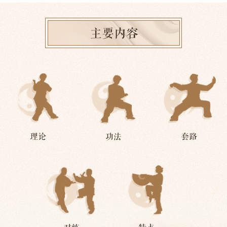
谐，以及人与人的平等交往。
三、传承人和实践者通过拳理探讨、技艺切磋，形成
了“练了一种拳，就是一家人”的共识；各流派在频繁互动中
主要内容
彼此尊重，相互欣赏。
四、以身体运动的方式，传承了阴阳循环、天人合一的
知识体系，并通过传说、谚语、谱牒、碑铭、仪式等传统文
化表现形式得以广泛传播，丰富了地方文化，体现了民众的
创造力。
太极拳在道家思想、儒家思想及中医理论的影响下形
成，逐渐演进并发展出多种流派和丰富多样的实践方式，是
人类创造力和文化多样性的生动见证。
理论
功法
套路
太极拳列入人类非物质文化遗产代表作名录，有助于各
国人民了解其修身养性、强身健体等功效和广泛适应性，进
一步认识其所蕴含的哲学思想和养生观念，丰富对宇宙、自
然、人体运行规律的认知，激发在体育、卫生、文学艺术、
科学研究等领域不同形式的应用和再创造，增进不同文化间
的相互尊重和相互欣赏，从而促进人类创造力和尊重文化多
样性。