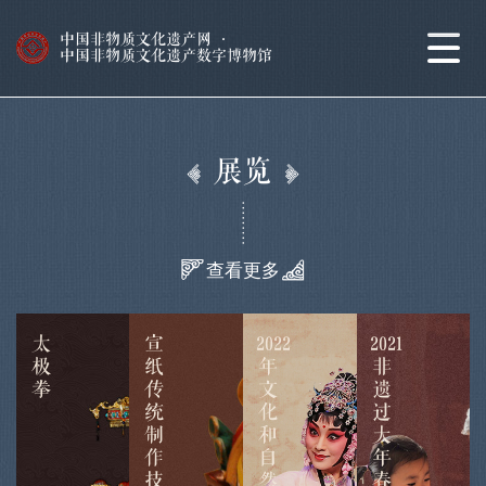
中国非物质文化遗产网
·
中国非物质文化遗产数字博物馆
展览
查看更多
太
宣
2022
2021
极
纸
年
非
拳
传
文
遗
统
化
过
制
和
大
作
自
年
技
然
春