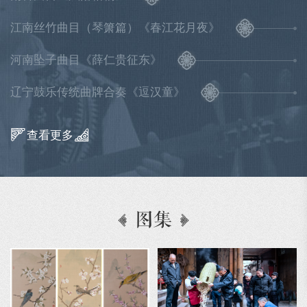
江南丝竹曲目（琴箫篇）《春江花月夜》
河南坠子曲目《薛仁贵征东》
辽宁鼓乐传统曲牌合奏《逗汉童》
查看更多
图集