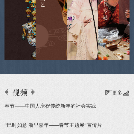
艺
遗
节
产
专
日
题
视频
更多
春节——中国人庆祝传统新年的社会实践
“巳时如意 浙里嘉年——春节主题展”宣传片