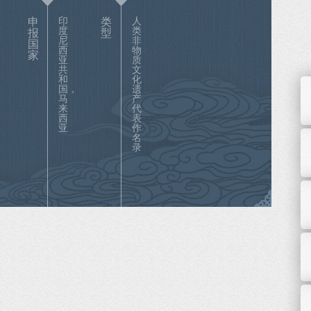
申
印
类
人
度
类
报
型
尼
非
国
西
物
家
亚
质
共
文
和
化
国，
遗
马
产
来
代
西
表
亚
作
名
录