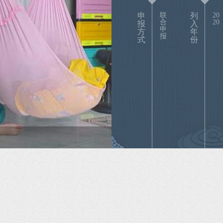
申
联
列
20
合
20
报
入
申
方
年
报
式
份