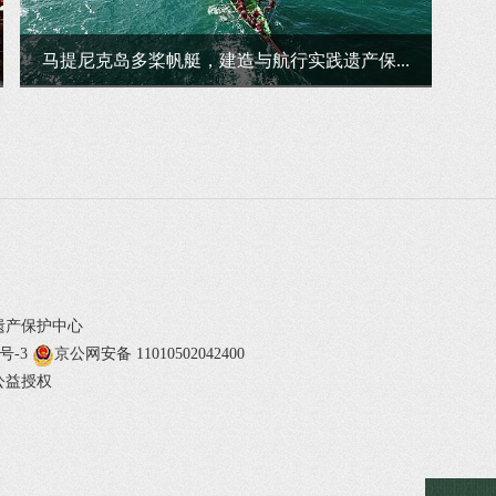
马提尼克岛多桨帆艇，建造与航行实践遗产保...
遗产保护中心
1号-3
京公网安备 11010502042400
公益授权