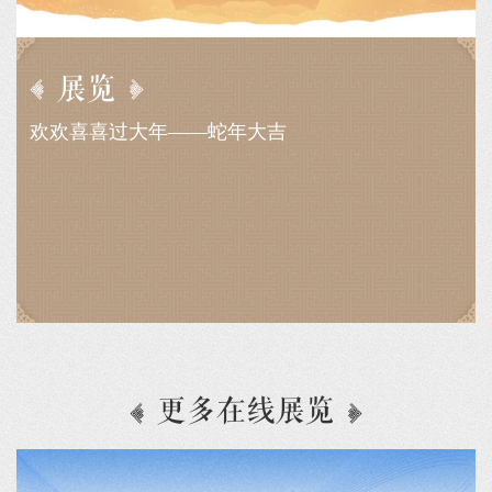
展览
欢欢喜喜过大年——蛇年大吉
2
一
识体
日
重要
更多在线展览