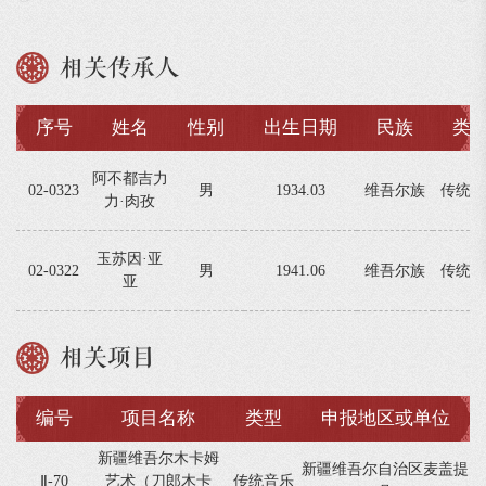
相关传承人
序号
姓名
性别
出生日期
民族
类
阿不都吉力
02-0323
男
1934.03
维吾尔族
传统音
力·肉孜
玉苏因·亚
02-0322
男
1941.06
维吾尔族
传统音
亚
相关项目
编号
项目名称
类型
申报地区或单位
新疆维吾尔木卡姆
新疆维吾尔自治区麦盖提
Ⅱ-70
艺术（刀郎木卡
传统音乐