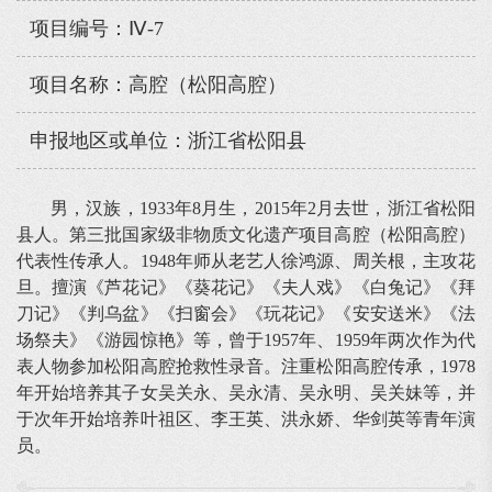
项目编号：Ⅳ-7
项目名称：高腔（松阳高腔）
申报地区或单位：浙江省松阳县
男，汉族，1933年8月生，2015年2月去世，浙江省松阳
县人。第三批国家级非物质文化遗产项目高腔（松阳高腔）
代表性传承人。1948年师从老艺人徐鸿源、周关根，主攻花
旦。擅演《芦花记》《葵花记》《夫人戏》《白兔记》《拜
刀记》《判乌盆》《扫窗会》《玩花记》《安安送米》《法
场祭夫》《游园惊艳》等，曾于1957年、1959年两次作为代
表人物参加松阳高腔抢救性录音。注重松阳高腔传承，1978
年开始培养其子女吴关永、吴永清、吴永明、吴关妹等，并
于次年开始培养叶祖区、李王英、洪永娇、华剑英等青年演
员。