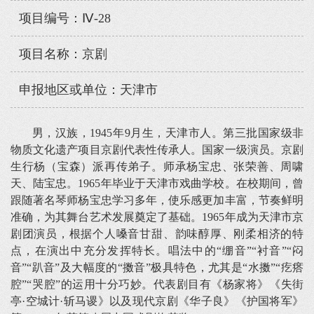
项目编号：Ⅳ-28
项目名称：京剧
申报地区或单位：天津市
男，汉族，1945年9月生，天津市人。第三批国家级非
物质文化遗产项目京剧代表性传承人。国家一级演员。京剧
生行杨（宝森）派再传弟子。师承杨宝忠、张荣善、周啸
天、陆宝忠。1965年毕业于天津市戏曲学校。在校期间，曾
跟随著名琴师杨宝忠学习多年，使乐感更加丰富，节奏鲜明
准确，为其舞台艺术发展奠定了基础。1965年成为天津市京
剧团演员，根据个人嗓音甘甜、韵味醇厚、刚柔相济的特
点，在演出中充分发挥特长。唱法中的“绷音”“衬音”“闷
音”“趴音”及大幅度的“擞音”极具特色，尤其是“水擞”“疙瘩
腔”“哭腔”的运用十分巧妙。代表剧目有《杨家将》《失街
亭·空城计·斩马谡》以及现代京剧《华子良》《护国将军》