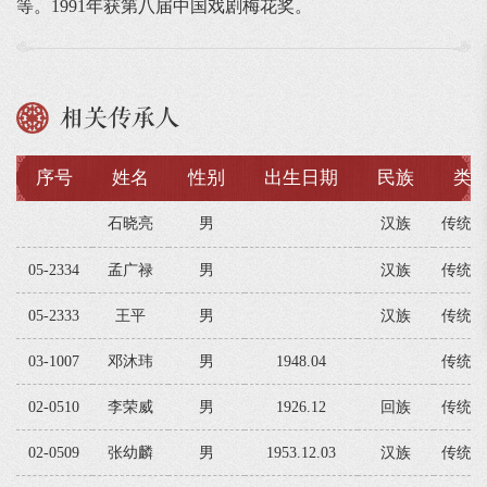
等。1991年获第八届中国戏剧梅花奖。
相关传承人
序号
姓名
性别
出生日期
民族
类
石晓亮
男
汉族
传统戏
05-2334
孟广禄
男
汉族
传统戏
05-2333
王平
男
汉族
传统戏
03-1007
邓沐玮
男
1948.04
传统戏
02-0510
李荣威
男
1926.12
回族
传统戏
02-0509
张幼麟
男
1953.12.03
汉族
传统戏