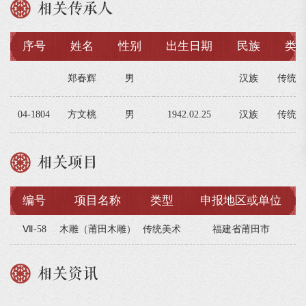
相关传承人
序号
姓名
性别
出生日期
民族
类
郑春辉
男
汉族
传统美
04-1804
方文桃
男
1942.02.25
汉族
传统美
相关项目
编号
项目名称
类型
申报地区或单位
Ⅶ-58
木雕（莆田木雕）
传统美术
福建省莆田市
相关资讯