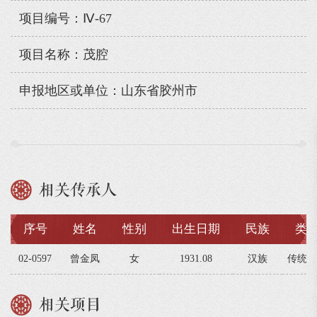
项目编号：Ⅳ-67
项目名称：茂腔
申报地区或单位：山东省胶州市
相关传承人
序号
姓名
性别
出生日期
民族
类
02-0597
曾金凤
女
1931.08
汉族
传统戏
相关项目