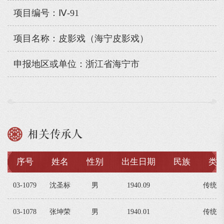
项目编号：Ⅳ-91
项目名称：皮影戏（海宁皮影戏）
申报地区或单位：浙江省海宁市
相关传承人
序号
姓名
性别
出生日期
民族
类
03-1079
沈圣标
男
1940.09
传统戏
03-1078
张坤荣
男
1940.01
传统戏