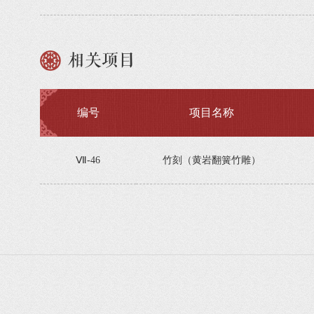
相关项目
编号
项目名称
Ⅶ-46
竹刻（黄岩翻簧竹雕）