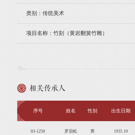
类别：传统美术
项目名称：竹刻（黄岩翻簧竹雕）
相关传承人
序号
姓名
性别
出生日期
03-1250
罗启松
男
1935.10