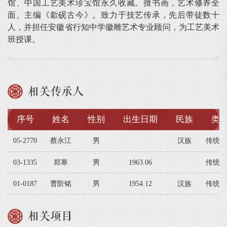
馆、中国工艺美术珍宝馆永久收藏。擅书画，艺术修养全
面。主编《歙砚古今》。致力于技艺传承，先后带徒数十
人，并担任安徽省行知中学徽雕艺术专业顾问，为工艺美术
班授课。
相关传承人
序号
姓名
性别
出生日期
民族
类
05-2770
蔡永江
男
汉族
传统技
03-1335
郑寒
男
1963.06
传统技
01-0187
曹阶铭
男
1954.12
汉族
传统技
相关项目