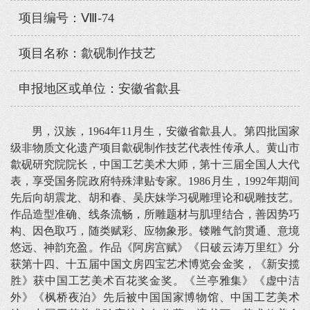
项目编号：Ⅷ-74
项目名称：歙砚制作技艺
申报地区或单位：安徽省歙县
男，汉族，1964年11月生，安徽省歙县人。第四批国家
级非物质文化遗产项目歙砚制作技艺代表性传承人。黄山市
歙砚研究院院长，中国工艺美术大师，第十三届全国人大代
表，享受国务院政府特殊津贴专家。1986月生，1992年期间
先后向胡震龙、胡和春、吴庆妹学习砚雕理论和砚雕技艺。
作品造型准确、线条流畅，所雕题材与肌理结合，善因势巧
构、因色取巧，随类赋彩、应物象形。镂雕气韵贯通、意境
悠远、神韵充盈。作品《阿房宫赋》《日破云涛万里红》分
获第十四、十五届中国文房四宝艺术博览会金奖，《新安揽
胜》获中国工艺美术百花奖金奖。《兰亭雅集》《虚中洁
外》《枫桥夜泊》先后被中国国家博物馆、中国工艺美术