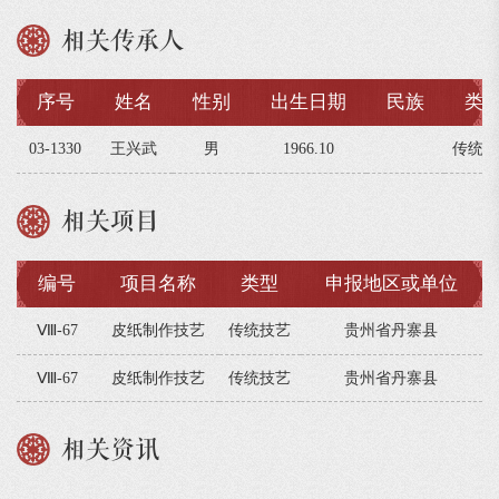
相关传承人
序号
姓名
性别
出生日期
民族
类
03-1330
王兴武
男
1966.10
传统技
相关项目
编号
项目名称
类型
申报地区或单位
Ⅷ-67
皮纸制作技艺
传统技艺
贵州省丹寨县
Ⅷ-67
皮纸制作技艺
传统技艺
贵州省丹寨县
相关资讯