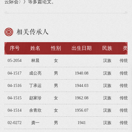
云际会〉》等多篇论文。
相关传承人
序号
姓名
性别
出生日期
民族
类
05-2054
林晨
女
汉族
传统音
04-1517
成公亮
男
1940.08
汉族
传统音
04-1516
丁承运
男
1944.03
汉族
传统音
04-1515
赵家珍
女
1962.08
汉族
传统音
04-1514
余青欣
女
1956.07
汉族
传统音
02-0272
龚一
男
1941
汉族
传统音