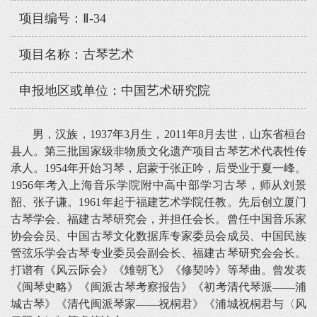
项目编号：Ⅱ-34
项目名称：古琴艺术
申报地区或单位：中国艺术研究院
男，汉族，1937年3月生，2011年8月去世，山东省桓台
县人。第三批国家级非物质文化遗产项目古琴艺术代表性传
承人。1954年开始习琴，启蒙于张正吟，后受业于夏一峰。
1956年考入上海音乐学院附中高中部学习古琴，师从刘景
韶、张子谦。1961年起于福建艺术学院任教。先后创立厦门
古琴学会、福建古琴研究会，并担任会长。曾任中国音乐家
协会会员、中国古琴文化数据库专家委员会成员、中国民族
管弦乐学会古琴专业委员会副会长、福建古琴研究会会长。
打谱有《风云际会》《雉朝飞》《修契吟》等琴曲。曾发表
《闽琴史略》《闽派古琴考察报告》《初考清代琴派——浦
城古琴》《清代闽派琴家——祝桐君》《浦城祝桐君与〈风