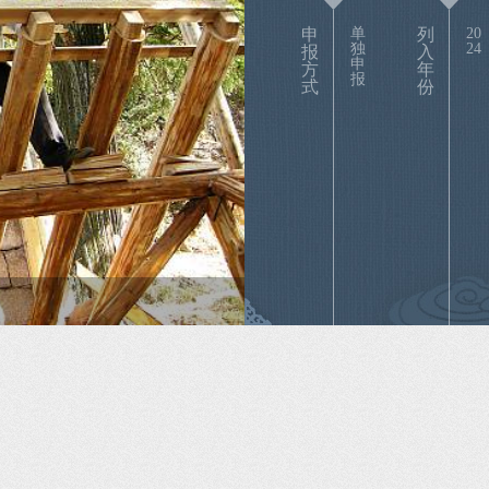
申
单
列
20
独
24
报
入
申
方
年
报
式
份