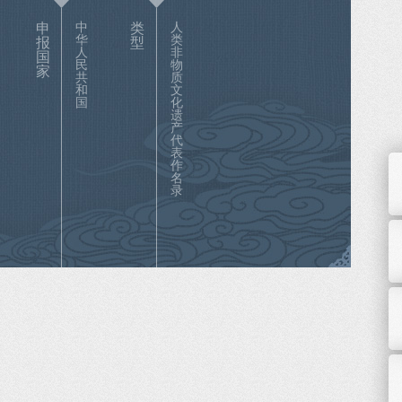
申
中
类
人
华
类
报
型
人
非
国
民
物
家
共
质
和
文
国
化
遗
产
代
表
作
名
录