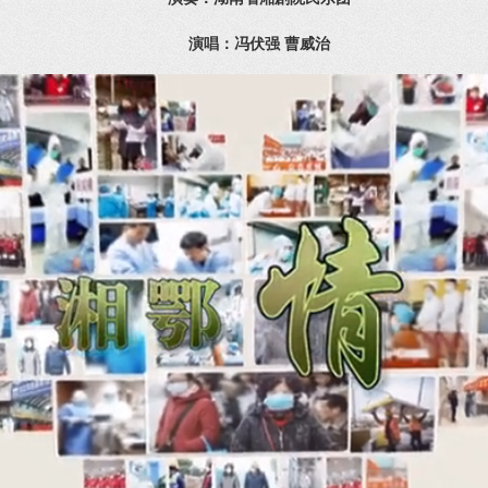
演唱：冯伏强 曹威治