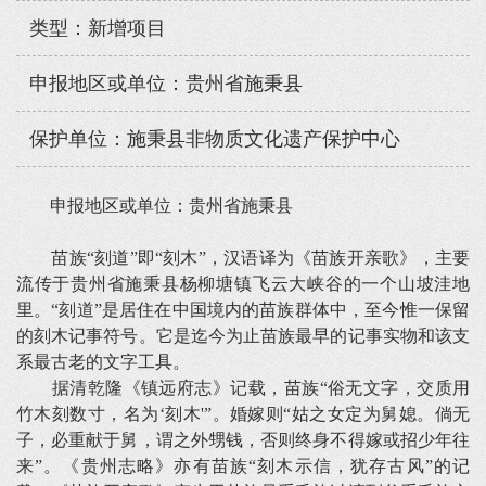
类型：新增项目
申报地区或单位：贵州省施秉县
保护单位：施秉县非物质文化遗产保护中心
申报地区或单位：贵州省施秉县
苗族“刻道”即“刻木”，汉语译为《苗族开亲歌》，主要
流传于贵州省施秉县杨柳塘镇飞云大峡谷的一个山坡洼地
里。“刻道”是居住在中国境内的苗族群体中，至今惟一保留
的刻木记事符号。它是迄今为止苗族最早的记事实物和该支
系最古老的文字工具。
据清乾隆《镇远府志》记载，苗族“俗无文字，交质用
竹木刻数寸，名为‘刻木'”。婚嫁则“姑之女定为舅媳。倘无
子，必重献于舅，谓之外甥钱，否则终身不得嫁或招少年往
来”。《贵州志略》亦有苗族“刻木示信，犹存古风”的记