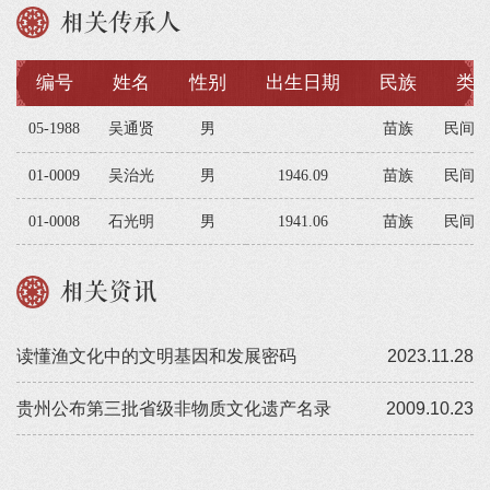
相关传承人
编号
姓名
性别
出生日期
民族
类
05-1988
吴通贤
男
苗族
民间文
01-0009
吴治光
男
1946.09
苗族
民间文
01-0008
石光明
男
1941.06
苗族
民间文
相关资讯
读懂渔文化中的文明基因和发展密码
2023.11.28
贵州公布第三批省级非物质文化遗产名录
2009.10.23