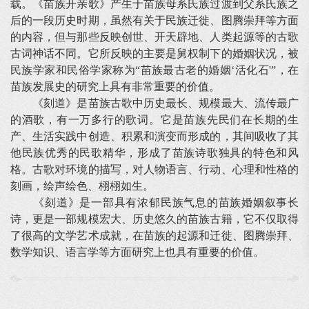
载。《苗族开亲歌》产生于苗族母系氏族过渡到父系氏族之
后的一段历史时期，虽然有关于民族迁徙、图腾崇拜等方面
的内容，但与那些反映创世、开天辟地、人类起源等的古歌
古词神话不同。它所反映的主要是舅权制下的婚姻状况，被
民族学家和民俗学家称为“苗族最古老的婚姻‘活化石'”，在
苗族发展史的研究上具有非常重要的价值。
《刻道》是苗族古歌中历史最长、规模最大、流传最广
的酒歌，有一万多行的歌词。它是苗族先民们在长期的生
产、生活实践中创造、积累和演变而形成的，其间吸收了其
他民族优秀的民歌精华，形成了苗族诗歌独具的特色和风
格。古歌对环境的描写，对人物语言、行动、心理和性格的
刻画，绘声绘色、栩栩如生。
《刻道》是一部具有浓郁民族气息的苗族婚姻叙事长
诗，更是一部规模宏大、历史悠久的苗族古籍，它不仅取得
了很高的文学艺术成就，在苗族的起源和迁徙、图腾崇拜、
数学知识、语言学等方面研究上也具有重要的价值。