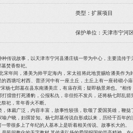
类型：扩展项目
保护单位：天津市宁河
种种传说故事，以天津市宁河县潘庄镇一带为中心，主要流传于
郎墓焚香祭祀。
北宋年间，潘美为帅平定海内，宋太祖将此地赏赐给潘美作为封地
的西塘坨村西、普济河中有一座土丘，土丘上有一座砖砌小庙，
载：“宋杨七郎墓在县东南潘美庄，有庙存焉；疑即杨景弟也。”相
郎打擂曾打死潘豹，公报私仇，非但拒不发兵，还将杨七郎乱箭
此祭祀，常年香火不断。
类，体裁广泛，内容丰富，故事性较强，歌颂了爱国英雄，鞭挞
家喻户晓，妇孺皆知。杨七郎墓传说自形成以来，历经千百年的
河一带很多上了年纪的人基本上是听着相关传说、故事长大的。
，是民间教化的无字教材,其传承弘扬的爱国报国的崇高精神，在