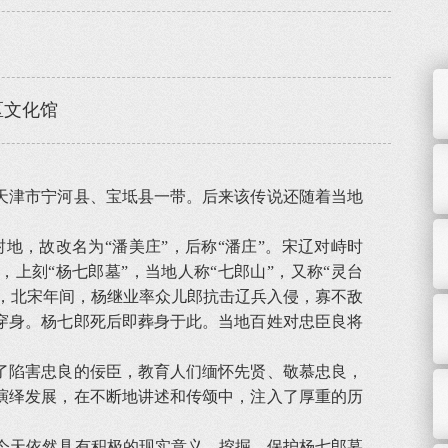
区文化馆
天津市宁河县、宝坻县一带。后来该传说还随着当地
，故改名为“潘美庄”，后称“潘庄”。宋辽对峙时
上刻“杨七郎墓”，当地人称“七郎山”，又称“灵台
传，北宋年间，杨继业率众儿郎抗击辽兵入侵，寡不敌
穿身。杨七郎死后即葬身于此。当地百姓对忠臣良将
了陷害忠良的佞臣，教育人们缅怀先贤、敬慕忠良，
演绎发展，在不断地讲述和传颂中，注入了厚重的历
今天依然具有积极的现实意义。挖掘、保护杨七郎墓