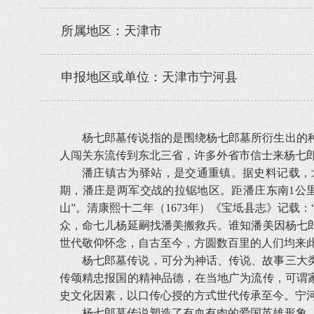
所属地区：天津市
申报地区或单位：天津市宁河县
杨七郎墓传说指的是围绕杨七郎墓所衍生出的
人闯关东流传到东北三省，许多外省市信士来杨七
潘庄镇古为驿站，是交通重镇。据史料记载，
期，潘庄是两军交战的拉锯地区。距潘庄东南1公里
山”。清康熙十二年（1673年）《宝坻县志》记
众，命七儿杨延嗣找潘美搬救兵。谁知潘美因杨七
世代敬仰怀念，自古至今，方圆数百里的人们均来
杨七郎墓传说，可分为神话、传说、故事三大
传颂精忠报国的精神品德，在当地广为流传，可谓
史文化因素，以口传心授的方式世代传承至今。宁
杨七郎墓传说塑造了有血有肉的爱国英雄形象