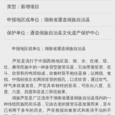
类型：新增项目
申报地区或单位：湖南省通道侗族自治县
保护单位：通道侗族自治县文化遗产保护中心
申报地区或单位：湖南省通道侗族自治县
芦笙是流行于中国西南地区苗、侗、水、仡佬、瑶、
壮、彝等民族中的一种多管型簧管乐器，它由带簧笙管、笙
斗、吹管和共鸣筒组成，吹奏时双手抱住器身，以拇指、食
指、中指轻按左右两排笙管的指孔，口含吹管，通过吹气、
呼气来鼓簧发音。芦笙具有独特的音高，可吹出八度、五
度、六度、四度和音及三和弦效果。
侗族芦笙是广泛流传于湖南省通道侗族自治县境内的一
种传统民族民间乐器，它由古老的簧管乐器发展而来，至今
已有两千多年的历史。芦笙根据吹奏形式和表演手法的不