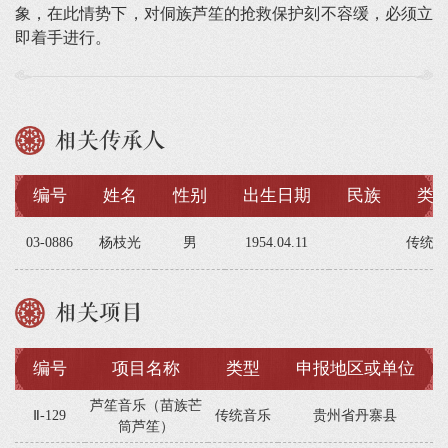
象，在此情势下，对侗族芦笙的抢救保护刻不容缓，必须立
即着手进行。
相关传承人
编号
姓名
性别
出生日期
民族
类
03-0886
杨枝光
男
1954.04.11
传统音
相关项目
编号
项目名称
类型
申报地区或单位
芦笙音乐（苗族芒
Ⅱ-129
传统音乐
贵州省丹寨县
筒芦笙）