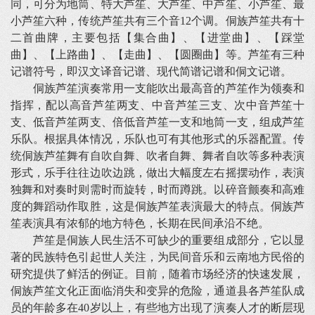
同，可分为地筒、特大芦笙、大芦笙、中芦笙、小芦笙、最
小芦笙六种，传统芦笙共有三个音12个调。侗族芦笙共有十
二首曲牌，主要包括【集合曲】、【进堂曲】、【踩堂
曲】、【上路曲】、【走曲】、【圆圈曲】等。芦笙有三种
记谱符号，即汉文译音记谱、现代简谱记谱和侗文记谱。
侗族芦笙演奏常用一支能吹出最高音的芦笙作为领奏和
指挥，配以高音芦笙两支、中音芦笙三支、次中音芦笙十
支、低音芦笙两支、倍低音芦笙一支和地筒一支，组成芦笙
乐队。根据具体情况，乐队也可有其他形式的乐器配置。传
统侗族芦笙舞有自吹自舞、吹者自舞、舞者自吹等多种表演
形式，乐手往往边吹边跳，做出大幅度左右摇摆动作，表演
独舞和对奏时则需时而旋转，时而蹲跳。以碎音颤奏和高难
度的舞蹈动作取胜，这是侗族芦笙表演最大的特点。侗族芦
笙表演具有浓郁的地方特色，长期在民间承沿不绝。
芦笙是侗族人民生活不可缺少的重要组成部分，它以显
著的民族特色引起世人关注，为民间音乐和云南地方民俗的
研究提供了鲜活的例证。目前，随着市场经济的快速发展，
侗族芦笙文化正面临消失和变异的危险，通道县各芦笙队成
员的年龄多在40岁以上，有些地方出现了演奏人才的断层现