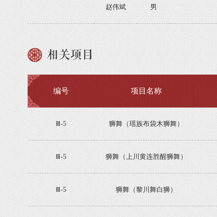
赵伟斌
男
相关项目
编号
项目名称
Ⅲ-5
狮舞（瑶族布袋木狮舞）
Ⅲ-5
狮舞（上川黄连胜醒狮舞）
Ⅲ-5
狮舞（黎川舞白狮）