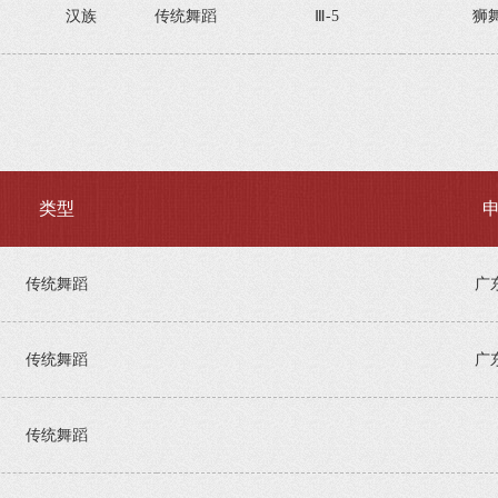
汉族
传统舞蹈
Ⅲ-5
狮
类型
传统舞蹈
广
传统舞蹈
广
传统舞蹈