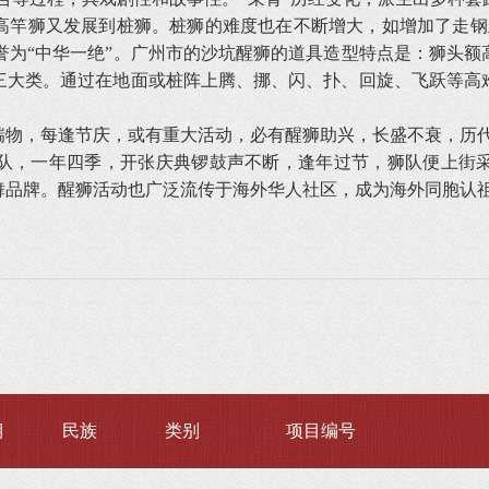
高竿狮又发展到桩狮。桩狮的难度也在不断增大，如增加了走钢
，被誉为“中华一绝”。广州市的沙坑醒狮的道具造型特点是：狮头
三大类。通过在地面或桩阵上腾、挪、闪、扑、回旋、飞跃等高
物，每逢节庆，或有重大活动，必有醒狮助兴，长盛不衰，历
队，一年四季，开张庆典锣鼓声不断，逢年过节，狮队便上街
舞品牌。醒狮活动也广泛流传于海外华人社区，成为海外同胞认
期
民族
类别
项目编号