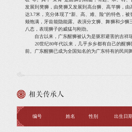
发展到凳狮，由凳狮又发展到高台狮、高竿狮，由
达3.7米，充分体现了“新、高、难、险”的特色
颊饱满，牙齿能隐能露。表演分文狮、舞狮和少狮
八态，表现狮子的威猛与刚劲。
自古以来，广东醒狮被认为是驱邪避害的吉祥瑞
20世纪80年代以来，几乎乡乡都有自己的醒狮
前。广东醒狮已成为全国知名的为广东特有的民间
相关传承人
编号
姓名
性别
出生日