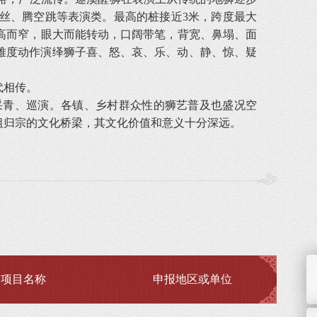
丝、腾空跳等表演类。最高的桩接近3米，跨度最大
额高而窄，眼大而能转动，口阔带笔，背宽、鼻塌、面
难度动作演绎狮子喜、怒、哀、乐、动、静、惊、疑
代相传。
采青、巡演。各镇、乡村群众性的狮艺普及也盛况空
祖归宗的文化桥梁，其文化价值和意义十分深远。
项目名称
申报地区或单位