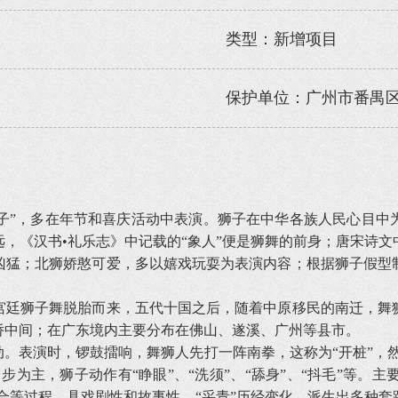
类型：新增项目
保护单位：广州市番禺
狮子”，多在年节和喜庆活动中表演。狮子在中华各族人民心目
，《汉书•礼乐志》中记载的“象人”便是狮舞的前身；唐宋诗
凶猛；北狮娇憨可爱，多以嬉戏玩耍为表演内容；根据狮子假型
廷狮子舞脱胎而来，五代十国之后，随着中原移民的南迁，舞狮
侨中间；在广东境内主要分布在佛山、遂溪、广州等县市。
表演时，锣鼓擂响，舞狮人先打一阵南拳，这称为“开桩”，然
主，狮子动作有“睁眼”、“洗须”、“舔身”、“抖毛”等。主要
、合等过程，具戏剧性和故事性。“采青”历经变化，派生出多种