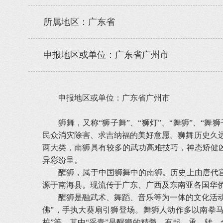
所属地区：广东省
申报地区或单位：广东省广州市
申报地区或单位：广东省广州市
狮舞，又称“狮子舞”、“狮灯”、“舞狮”、“舞
民众消灾除害、求吉纳福的美好意愿。狮舞历史久远
两大类，南狮具有较多的武功高难技巧，神态矫健
异彩纷呈。
醒狮，属于中国狮舞中的南狮。历史上由唐代宫
源于南海县。现流传于广东、广西及东南亚各国华
醒狮是融武术、舞蹈、音乐等为一体的文化活动。
佛”，手执大葵扇引狮登场。舞狮人动作多以南拳马步为
桩”等。其中“采青”是醒狮的精髓，有起、承、转