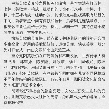
中板英歌节奏较之慢板英歌略快，基本舞法有打五棒、
七棒（英歌舞）构成一组动作的，也有打八棒、十棒、十一
棒、十三棒构成一组动作的。其锣鼓点与慢板英歌有明显的
不同，前者鼓点中间有停顿和拉长，后者则是连续敲点。中
板英歌主要也流传于文光、棉北、城南一带，其特点是于稳
健中见潇洒，古朴中现圆活。
快板英歌的节奏快，鼓点紧，并随着队伍的阵势开合而
多生变化，所用的英歌槌较短，运槌灵便。快板英歌一般分
为对打套式、南山文派和南山武派三类。
至今潮阳英歌仍在广泛流传和不断发展，主要传承人有
洪飞鹰、郭耀扬、陈汉隆、姚欣塔、杨卫、周修兴、陈坤
利、林阿饱等。潮阳英歌分布面广，辐射力强，几乎每个镇
（街道）都有英歌队，有些镇甚至同时拥有几支不同风格或
不同年龄结构的英歌队伍。1996年11月，潮阳被文化部命名
为“中国民间艺术之乡”。
随着经济和社会的急剧变迁，文化生态发生剧烈的变
化，潮阳英歌已失去往日的光彩，濒临断代失传的危险，亟
待抢救保护。