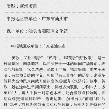
类型：新增项目
申报地区或单位：广东省汕头市
保护单位：汕头市潮阳区文化馆
申报地区或单位：广东省汕头市
英歌，又称“鹰歌”、“鹦哥”、“唱英歌”或“秧歌”，是一
种融舞蹈、南拳套路、戏曲演技于一体的民间广场舞蹈，表
演气势豪壮，气氛浓烈，流传于广东、福建等地，由男子表
演，有歌颂英雄的含义。相传已有三百多年的历史，来源多
解释为当地民众尚武习俗的变体或搬演《水浒传》故事。英
歌一般在逢年过节期间演出，舞者多为双数，少则12人，多
至108人，每人手执一对彩色木棒，配合锣鼓点和吆喝，挥
动双棒交错翻转叩击，边走边舞；演出分为“前棚”和“后
棚”两段，前棚为锣鼓乐演奏和英歌舞；后棚为各具特色的