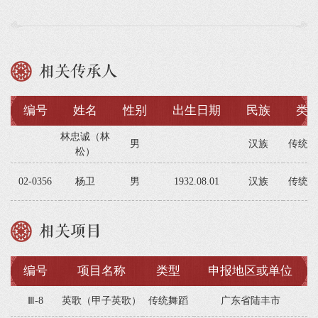
相关传承人
编号
姓名
性别
出生日期
民族
类
林忠诚（林
男
汉族
传统舞
松）
02-0356
杨卫
男
1932.08.01
汉族
传统舞
相关项目
编号
项目名称
类型
申报地区或单位
Ⅲ-8
英歌（甲子英歌）
传统舞蹈
广东省陆丰市