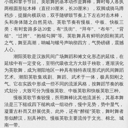
小戏和拿手节目。英歌舞的基本动作是舞棒，舞时每人各执
两根圆形短木棒（直径10厘米，长20厘米），双脚成骑马蹲
裆步，提腿向横跃动，双手随锣鼓节奏上下左右对击木棒，
头和身体随之自然晃动。英歌节奏有慢板、中板、快板三
类；有时套路多达20套，有“洗街”、“拜年”、“布年”、“背
槌”、“过胯”、“抱槌勾脚”等。英歌舞具有鲜明的阳刚英武
之气，舞至高潮，呐喊与螺号声响彻四方，气势磅礴，震撼
人心。
潮阳英歌是汉族民间广场舞蹈和傩文化形态的延续，在
延续中有一定变化，至明代吸收北方大鼓子秧歌，逐渐演化
为英歌舞，成为潮阳地区一种具有独特表现形式的民间舞蹈
艺术。潮阳英歌集戏剧、舞蹈、武术于一体，极具阳刚之
气。它在实践中形成一些不同的流派风格，按舞蹈节奏的板
式划分，大致可分为慢板英歌、中板英歌和快板英歌三种。
慢板英歌节奏较慢，所用舞棒比其他流派长，其基本舞
法是三下槌或四下槌构成一组动作，慢中见势，势中显气，
凝重古朴而又舒展优美。此外，还有“醉槌”英歌，舞时舞者
形似醉汉，别具神韵。慢板英歌主要流传于文光、棉北、城
南一带。