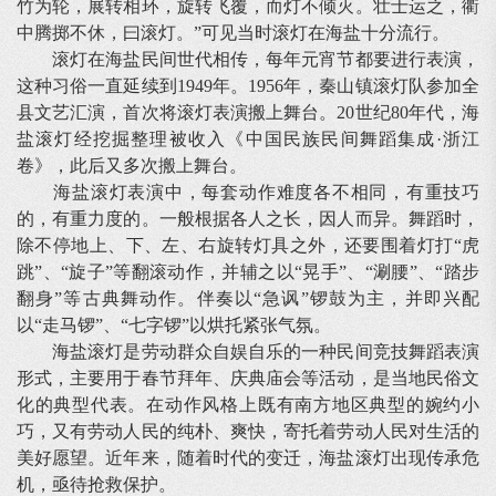
竹为轮，展转相环，旋转飞覆，而灯不倾灭。壮士运之，衢
中腾掷不休，曰滚灯。”可见当时滚灯在海盐十分流行。
滚灯在海盐民间世代相传，每年元宵节都要进行表演，
这种习俗一直延续到1949年。1956年，秦山镇滚灯队参加全
县文艺汇演，首次将滚灯表演搬上舞台。20世纪80年代，海
盐滚灯经挖掘整理被收入《中国民族民间舞蹈集成·浙江
卷》，此后又多次搬上舞台。
海盐滚灯表演中，每套动作难度各不相同，有重技巧
的，有重力度的。一般根据各人之长，因人而异。舞蹈时，
除不停地上、下、左、右旋转灯具之外，还要围着灯打“虎
跳”、“旋子”等翻滚动作，并辅之以“晃手”、“涮腰”、“踏步
翻身”等古典舞动作。伴奏以“急讽”锣鼓为主，并即兴配
以“走马锣”、“七字锣”以烘托紧张气氛。
海盐滚灯是劳动群众自娱自乐的一种民间竞技舞蹈表演
形式，主要用于春节拜年、庆典庙会等活动，是当地民俗文
化的典型代表。在动作风格上既有南方地区典型的婉约小
巧，又有劳动人民的纯朴、爽快，寄托着劳动人民对生活的
美好愿望。近年来，随着时代的变迁，海盐滚灯出现传承危
机，亟待抢救保护。