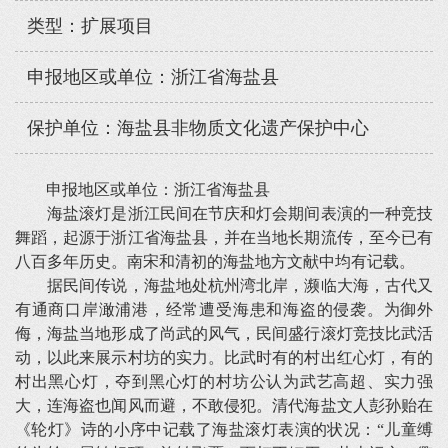
类型：扩展项目
申报地区或单位：浙江省海盐县
保护单位：海盐县非物质文化遗产保护中心
申报地区或单位：浙江省海盐县
海盐滚灯是浙江民间在节庆和灯会期间表演的一种竞技
舞蹈，起源于浙江省海盐县，并在当地长期流传，至今已有
八百多年历史。南宋和清初的海盐地方文献中均有记载。
据民间传说，海盐地处杭州湾北岸，濒临大海，古代又
有通商口岸澉浦港，经常遭受海患和海盗的侵袭。为御外
侮，海盐当地形成了尚武的风气，民间盛行滚灯竞技比武活
动，以此来展示村坊的实力。比武时有的村出红心灯，有的
村出黑心灯，夺到黑心灯的村坊公认为武艺高超、实力强
大，连海盗也闻风而避，不敢侵犯。清代海盐文人彭孙贻在
《轮灯》诗的小序中记载了海盐滚灯表演的状况：“儿童缚