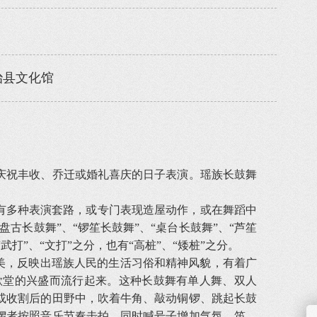
治县文化馆
祝丰收、乔迁或婚礼喜庆的日子表演。瑶族长鼓舞
有多种表演套路，或专门表现造屋动作，或在舞蹈中
长鼓舞”、“锣笙长鼓舞”、“桌台长鼓舞”、“芦笙
”、“文打”之分，也有“高桩”、“矮桩”之分。
美，反映出瑶族人民的生活习俗和精神风貌，有着广
歌堂的兴盛而流行起来。这种长鼓舞有单人舞、双人
或收割后的田野中，吹着牛角、敲动铜锣、跳起长鼓
锣者按照音乐节奏击拍，同时喊号子增加气氛，笛、