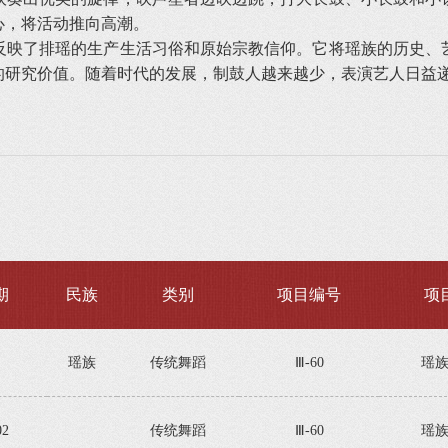
心，将活动推向高潮。
映了排瑶的生产生活习俗和原始宗教信仰。它将瑶族的历史、艺
的研究价值。随着时代的发展，制鼓人越来越少，表演艺人日益
期
民族
类别
项目编号
项
瑶族
传统舞蹈
Ⅲ-60
瑶
02
传统舞蹈
Ⅲ-60
瑶