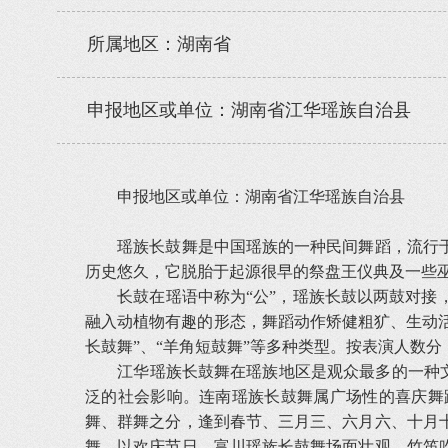
所属地区：湖南省
申报地区或单位：湖南省江华瑶族自治县
申报地区或单位：湖南省江华瑶族自治县
瑶族长鼓舞是中国瑶族的一种民间舞蹈，流行于
历史悠久，它脱胎于起源很早的祭盘王仪典及一些
长鼓在瑶语中称为“公”，瑶族长鼓以两鼓对接，
融入动植物有趣的形态，舞蹈动作矫健粗犷、生动活
长鼓舞”、“羊角短鼓舞”等多种类型。按表演人数分
江华瑶族长鼓舞在瑶族地区是观众最多的一种文化
泛的社会影响。连南瑶族长鼓舞属广场性的喜庆舞
舞、群舞之分，逢到春节、三月三、六月六、十月
舞，以欢庆节日。富川瑶族长鼓舞场面壮观，竹笛