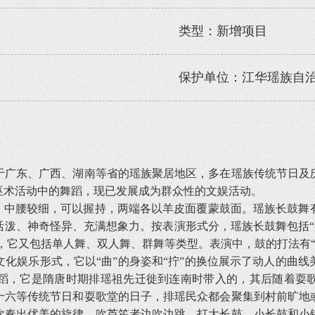
类型：新增项目
保护单位：江华瑶族自
广东、广西、湖南等省的瑶族聚居地区，多在瑶族传统节日及庆
巫术活动中的舞蹈，现已发展成为群众性的文娱活动。
中腰较细，可以握持，两端各以羊皮面覆蒙鼓面。瑶族长鼓舞
泼、神奇怪异、充满想象力。按表演形式分，瑶族长鼓舞包括“盘古
，它又包括单人舞、双人舞、群舞等类型。表演中，鼓的打法有“武打
娱乐形式，它以“曲”的身姿和“拧”的换位展示了动人的曲线
蹈，它是隋唐时期排瑶祖先迁徙到连南时带入的，其后随着耍
十六等传统节日和耍歌堂的日子，排瑶民众都会聚集到村前旷地
吹奏出优美的旋律，吹芦笙者边吹边跳，打大长鼓、小长鼓和小