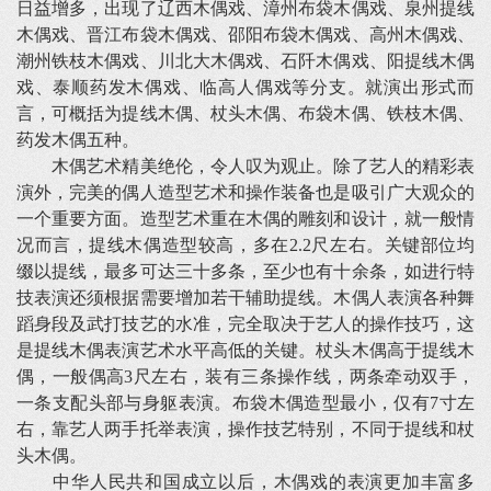
日益增多，出现了辽西木偶戏、漳州布袋木偶戏、泉州提线
木偶戏、晋江布袋木偶戏、邵阳布袋木偶戏、高州木偶戏、
潮州铁枝木偶戏、川北大木偶戏、石阡木偶戏、阳提线木偶
戏、泰顺药发木偶戏、临高人偶戏等分支。就演出形式而
言，可概括为提线木偶、杖头木偶、布袋木偶、铁枝木偶、
药发木偶五种。
木偶艺术精美绝伦，令人叹为观止。除了艺人的精彩表
演外，完美的偶人造型艺术和操作装备也是吸引广大观众的
一个重要方面。造型艺术重在木偶的雕刻和设计，就一般情
况而言，提线木偶造型较高，多在2.2尺左右。关键部位均
缀以提线，最多可达三十多条，至少也有十余条，如进行特
技表演还须根据需要增加若干辅助提线。木偶人表演各种舞
蹈身段及武打技艺的水准，完全取决于艺人的操作技巧，这
是提线木偶表演艺术水平高低的关键。杖头木偶高于提线木
偶，一般偶高3尺左右，装有三条操作线，两条牵动双手，
一条支配头部与身躯表演。布袋木偶造型最小，仅有7寸左
右，靠艺人两手托举表演，操作技艺特别，不同于提线和杖
头木偶。
中华人民共和国成立以后，木偶戏的表演更加丰富多