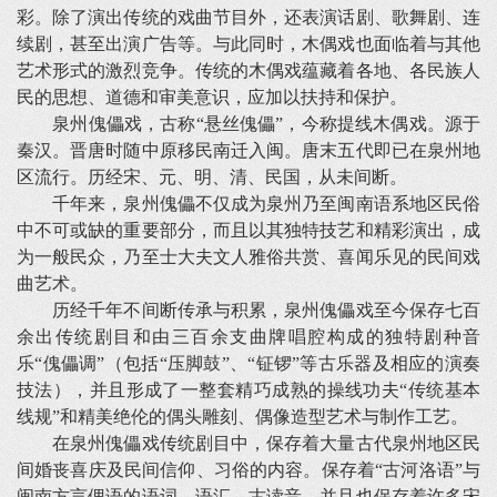
彩。除了演出传统的戏曲节目外，还表演话剧、歌舞剧、连
续剧，甚至出演广告等。与此同时，木偶戏也面临着与其他
艺术形式的激烈竞争。传统的木偶戏蕴藏着各地、各民族人
民的思想、道德和审美意识，应加以扶持和保护。
泉州傀儡戏，古称“悬丝傀儡”，今称提线木偶戏。源于
秦汉。晋唐时随中原移民南迁入闽。唐末五代即已在泉州地
区流行。历经宋、元、明、清、民国，从未间断。
千年来，泉州傀儡不仅成为泉州乃至闽南语系地区民俗
中不可或缺的重要部分，而且以其独特技艺和精彩演出，成
为一般民众，乃至士大夫文人雅俗共赏、喜闻乐见的民间戏
曲艺术。
历经千年不间断传承与积累，泉州傀儡戏至今保存七百
余出传统剧目和由三百余支曲牌唱腔构成的独特剧种音
乐“傀儡调”（包括“压脚鼓”、“钲锣”等古乐器及相应的演奏
技法），并且形成了一整套精巧成熟的操线功夫“传统基本
线规”和精美绝伦的偶头雕刻、偶像造型艺术与制作工艺。
在泉州傀儡戏传统剧目中，保存着大量古代泉州地区民
间婚丧喜庆及民间信仰、习俗的内容。保存着“古河洛语”与
闽南方言俚语的语词、语汇、古读音。并且也保存着许多宋