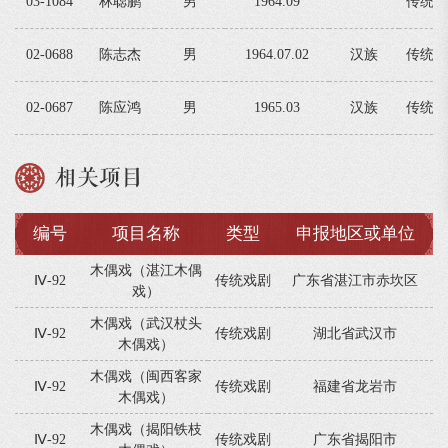
03-1084
林聪鹏
男
1964.09
传统戏
02-0688
陈志杰
男
1964.07.02
汉族
传统戏
02-0687
陈应鸿
男
1965.03
汉族
传统戏
相关项目
编号
项目名称
类型
申报地区或单位
木偶戏（湛江木偶
Ⅳ-92
传统戏剧
广东省湛江市赤坎区
戏）
木偶戏（武汉杖头
Ⅳ-92
传统戏剧
湖北省武汉市
木偶戏）
木偶戏（闽西客家
Ⅳ-92
传统戏剧
福建省龙岩市
木偶戏）
木偶戏（揭阳铁枝
Ⅳ-92
传统戏剧
广东省揭阳市