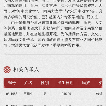
元南戏的剧目、音乐、演剧方法、演出形态等珍贵资料。因
而，对“闽南文化学”、“闽南方言学”与“宋元南戏学”等，具
有多学科的研究价值，已引起国内外专家学者的广泛关注。
由于泉州与台湾及东南亚地区特殊的地理、历史、人文
等关系，泉州傀儡戏于明末清初即开始向台湾及东南亚华侨
聚居地流播，并在当地生根开花。为传播闽南方言、文化，
延续民族文化传承，沟通海峡两岸同胞及东南亚各国侨胞感
情，增进民族文化认同发挥了重要的桥梁作用。
相关传承人
编号
姓名
性别
出生日期
民族
类
03-1085
王建生
男
1946.09
传统戏