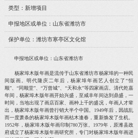
类型：新增项目
申报地区或单位：山东省潍坊市
保护单位：潍坊市寒亭区文化馆
申报地区或单位：山东省潍坊市
杨家埠木版年画是流传于山东省潍坊市杨家埠的一种民
间版画。明代隆庆二年后，杨家埠年画艺人创立了“恒
顺”、“同顺堂”、“万曾城”、“天和永”等四家画店。清代乾嘉
年间，杨家埠木版年画开始兴盛，至咸丰年间达到鼎盛，一
时间，当地出现了画店百家、画种上千的盛况，年画人才辈
出，杨家埠木版年画曾行销大半个中国。1949年后，因战乱
而一度萧条的杨家埠木版年画枯木逢春，重新焕发了生机。
1952年，杨家埠木版年画印制780万张。1979年，原潍县政
府成立了杨家埠木版年画研究所，专门对杨家埠木版年画进