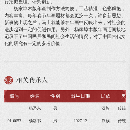
行挖掘整理、研究创新。
杨家埠木版年画制作方法简便，工艺精湛，色彩鲜艳，
内容丰富。每年春节年画题材都会更换一次，许多新思想、
新事物出现之后，马上就能够在年画中反映出来，对社会的
进步起到一定的促进作用。另外，杨家埠木版年画还间接地
记录下了中国民居和民间社会生活的情况，对于中国古代文
化的研究有一定的参考价值。
相关传承人
编号
姓名
性别
出生日期
民族
类
杨乃东
男
汉族
传统美
01-0053
杨洛书
男
1927.12
汉族
传统美