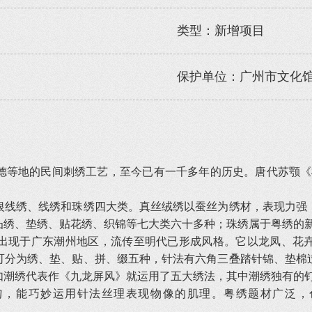
类型：新增项目
保护单位：广州市文化
等地的民间刺绣工艺，至今已有一千多年的历史。唐代苏颚《杜
线绣、线绣和珠绣四大类。真丝绒绣以蚕丝为绣材，表现力强，
凸绣、垫绣、贴花绣、织锦等七大类六十多种；珠绣属于粤绣的
现于广东潮州地区，流传至明代已形成风格。它以龙凤、花卉
可分为绣、垫、贴、拼、缀五种，针法有六角三叠踏针锦、垫棉
如潮绣代表作《九龙屏风》就运用了五大绣法，其中潮绣独有的
能巧妙运用针法丝理表现物像的肌理。粤绣题材广泛，