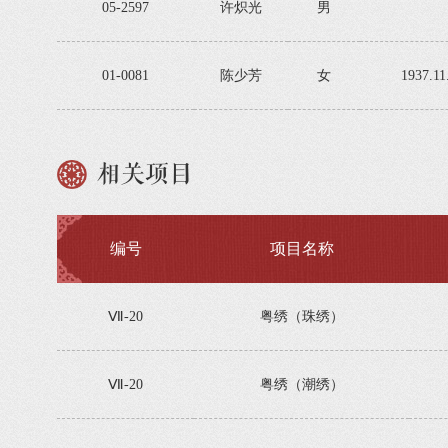
05-2597
许炽光
男
01-0081
陈少芳
女
1937.11
相关项目
编号
项目名称
Ⅶ-20
粤绣（珠绣）
Ⅶ-20
粤绣（潮绣）