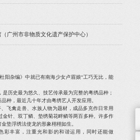
馆（广州市非物质文化遗产保护中心）
阳杂编》中就已有南海少女卢眉娘“工巧无比，能
是历史最为悠久、技艺传承最为完整的粤绣品种；
新品种，最近几十年才由粤绣艺人开发应用。
、飞禽走兽、水族人物为题材，成品多充作日常用
过金针、双丁鳞、垫绣菊花畔鳞等两百多种。许多作
钉金垫浮绣法使龙的形象栩栩如生。
色彩丰富，注重光和影的和谐运用，同时还能做