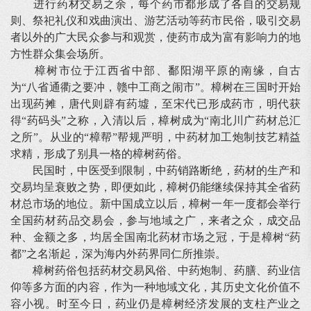
进行药材交易之余，每个药市都形成了各自的交易规
则、祭祀礼仪和戏曲演出、游艺活动等药市民俗，吸引交易
者以外的广大民众参与和观赏，使药市成为富有影响力的地
方性群众集会场所。
樟树市位于江西省中部、鄱阳湖平原的南缘，自古
为“八省通衢之要冲，赣中工商之闹市”。樟树在三国时开始
出现药摊，唐代则辟有药墟，至宋代已形成药市，明代获
得“药码头”之称，入清以后，樟树成为“南北川广药材总汇
之所”。从业的“樟帮”帮规严明，中药材加工炮制技艺精益
求精，形成了别具一格的樟树药俗。
民国时，中医受到限制，中药销路断绝，药材的生产和
交易均呈衰败之势，即便如此，樟树仍能继续保持其全省药
材总市场的地位。新中国成立以后，樟树一年一度都会举行
全国药材药品交易会，参与地域之广，来者之众，成交品
种、金额之多，均居全国南北药材市场之冠，于是樟树“药
都”之名渐起，深为海内外药界同仁所推崇。
樟树药俗包括药材交易风俗、中药炮制、药膳、药业信
仰等多方面的内容，作为一种地域文化，其历史文化价值不
容小视。时至今日，药业仍是樟树经济发展的支柱产业之