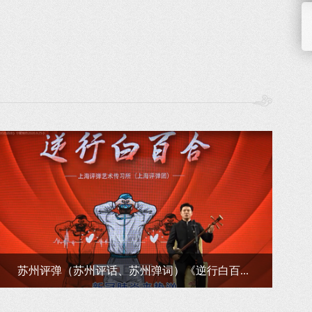
苏州评弹（苏州评话、苏州弹词）《逆行白百...