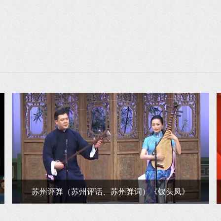
苏州评弹（苏州评话、苏州弹词）《钗头凤》