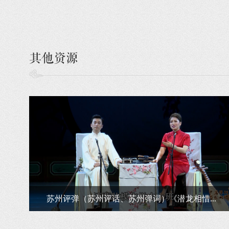
其他资源
苏州评弹（苏州评话、苏州弹词）《潜龙相惜...