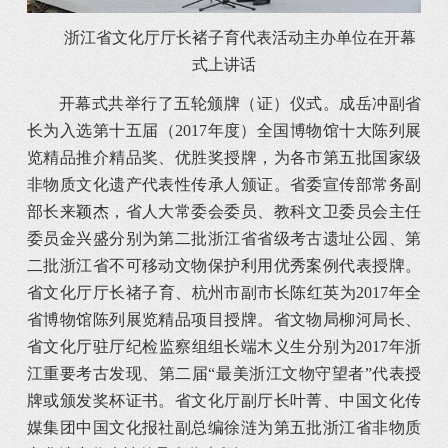
浙江省文化厅厅长褚子育代表活动主办单位在开幕
式上讲话
开幕式共举行了五轮颁牌（证）仪式。成岳冲副省
长为入选第十五届（2017年度）全国博物馆十大陈列展
览精品推介精品奖、优胜奖授牌，为各市第五批国家级
非物质文化遗产代表性传承人颁证。省委宣传部常务副
部长来颖杰，省人大常委会委员、教科文卫委员会主任
委员金兴盛分别为第二批浙江省省级考古遗址公园、第
二批浙江省不可移动文物保护利用优秀案例代表授牌。
省文化厅厅长禇子育、杭州市副市长陈红英为2017年全
省博物馆陈列展览精品项目授牌。省文物局柳河局长、
省文化厅驻厅纪检监察组组长端木义生分别为2017年浙
江重要考古发现、第二届“最美浙江文物守望者”代表授
牌或颁发奖杯证书。省文化厅副厅长叶菁、中国文化传
媒集团中国文化报社副总编徐涟为第五批浙江省非物质