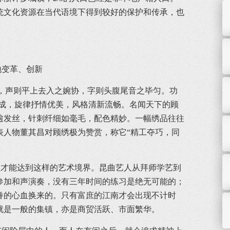
统文化资源在当代语境下得到较好的保护和传承，也
变革、创新
板，声则平上去入之婉协，字则头腹尾音之毕匀。功
组成，旋律抒情优美，风格清新流畅。名闻天下的顾
细逾发丝，针刺纤细如毫毛，配色精妙。一幅绣品往往
表人物董其昌对顾绣极为赞赏，称它“精工夺巧，同
才能达到这样的艺术境界。昆曲艺人从拜师学艺到
参加和声演奏，没有三年时间的练习是绝无可能的；
眷的心血换来的。只有富庶的江南才会出现不计时
就是一般的集镇，亦是商贸活跃、市面繁华。