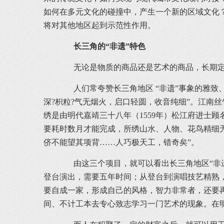
如何在多元文化的碰撞中，产生一个新的区域文化
将对其他地区起到示范性作用。
长三角的“非遗”特色
无论是物质的商品还是艺术的商品，长期定于
人们常夸赞长三角地区 “非遗”事象的雅致、
深?枳粒?气无烟火，启口轻圆，收音纯细”。江南
绣是由明代嘉靖三十八年（1559年）松江府进士
要耗时数月才能完成，所绣山水、人物、花鸟精细
侪不能望其项背……人巧极天工，错奇矣”。
由这三个项目，就可以看出长三角地区“非遗
登台演出，需要五年时间；从登台到演唱技艺精熟
要自成一家，形成自己的风格，智力非常者，还要
间、不计工本去专心致志学习一门艺术的现象。在