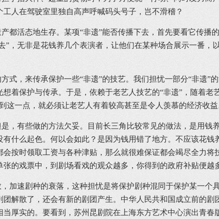
个工人在驾驶室里独自高声呼喊码头号子，岂不滑稽？
都活态地生存。某项“非遗”能否传播下去，首先要看它传播的
下去”，无非是花钱养几个表演者，让他们在某种场合展示一番，
式，来传承保护一些“非遗”的技艺。我们担忧一部分“非遗”
想着保护与传承。于是，依赖于老艺人技艺的“非遗”，随着老
做到这一点，就必须让老艺人有着较高甚至是令人羡慕的经济收益
，有些做的方法欠妥。目前长三角比较常见的做法，是用钱养
没有什么起色。何以会如此？是因为钱用错了地方。不应该花钱
都会按时领取工资与各种津贴，那么就很难保证都会竭尽全力将
单张的戏票中，到剧场看戏的观众越多，你得到的政府补贴便越
加速剧种的衰落，这种担忧是将保护剧种混同于保护某一个具
剧团解散了，还会有新的剧团产生。中华人民共和国成立前的剧
相当厚实的。要看到，苏州昆剧院在上海东方艺术中心演出青春版