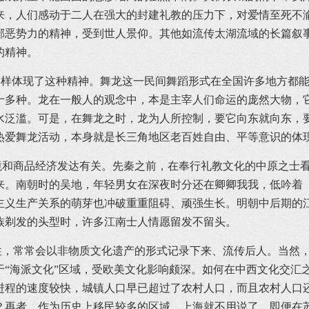
来，人们感动于二人在强大的封建礼教的压力下，对爱情至死不
邪恶势力的精神，受到世人景仰。其他如流传太湖流域的长篇叙
的精神。
样体现了这种精神。舞龙这一民间舞蹈形式在全国许多地方都能
十多种。龙在一般人的观念中，本是主宰人们命运的庞然大物，
水泛滥。可是，在舞龙之时，龙为人所控制，要它向东就向东，
热爱舞龙活动，本身就是长三角地区老百姓自由、平等意识的体
商品经济发达有关。先秦之前，在奉行礼教文化的中原之士看来
来。南朝时的吴地，年轻男女在深夜时分还在卿卿我我，低吟着
主义生产关系的萌芽也冲破重重阻碍、顽强生长。明朝中后期的
族剃发的头型时，许多江南士人情愿留发不留头。
常常会以非物质文化遗产的形式记录下来、流传后人。当然，因
于“海派文化”区域，受欧美文化影响颇深。如何在中西文化交汇
进程的速度较快，城镇人口早已超过了农村人口，而且农村人口
再者，作为历史上移民较多的区域，上海就不用说了，即便在苏