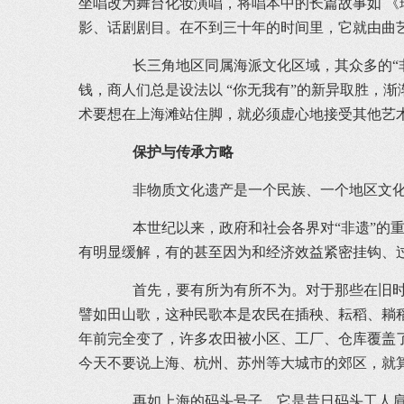
坐唱改为舞台化妆演唱，将唱本中的长篇故事如 
影、话剧剧目。在不到三十年的时间里，它就由曲
长三角地区同属海派文化区域，其众多的“非
钱，商人们总是设法以 “你无我有”的新异取胜，
术要想在上海滩站住脚，就必须虚心地接受其他艺
保护与传承方略
非物质文化遗产是一个民族、一个地区文化的
本世纪以来，政府和社会各界对“非遗”的重
有明显缓解，有的甚至因为和经济效益紧密挂钩、过
首先，要有所为有所不为。对于那些在旧时特
譬如田山歌，这种民歌本是农民在插秧、耘稻、耥
年前完全变了，许多农田被小区、工厂、仓库覆盖
今天不要说上海、杭州、苏州等大城市的郊区，就
再如上海的码头号子，它是昔日码头工人肩担