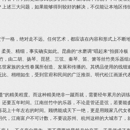
？上述三大问题，如果能够得到较好的解决，不仅能让本地区传
一格，绝对走不远。任何艺术，都应该在内容和形式上不断地
柔美、精细，事实确实如此。昆曲的“水磨调”唱起来“拍捱冷
丝竹，由二胡、扬琴、琵琶、三弦、秦琴、笛、箫等丝竹类乐器
顾名世家族的女性眷属所创造、发展和传播的。其绣品使用的线
无比、栩栩如生，受到官府和民间的广泛推崇。明代松江画派代
”的精美程度。而这种精美绝非一蹴而就，需要经年累月的训练
，还要五年时间。江南丝竹中的乐器，不论是管还是弦，若要能
再花上十年左右的时间。顾绣能成天下一绝，更是用顾家几代女
明代，江南富户不可计数，不要说苏州、杭州这样的大城市了，