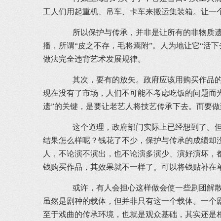
工人们用起重机、吊车、卡车来搬运集装箱。让一
所以保护与传承，并非是让所有的非物质遗产
播，所谓“皮之不存，毛将焉附”。人为地让它“活
做法完全违背艺术发展规律。
其次，要有的放矢。政府应该用购买作品的方
现在没有了市场，人们不可能不考虑吃饭的问题而光
遗”的关键，是要让老艺人将技艺传承下去。而要
这个道理，政府部门实际上已经想到了。但是
结果怎么样呢？钱花了不少，保护与传承的成绩却
人，不论演不演出，也不论演多演少、演好演坏，
钱购买作品，其效果就不一样了。可以将钱贴补在
或许，有人会担心这样做会使一些剧团解散，
虽然是剧种的载体，但并非只有这一个载体。一个
至于戏曲的传承环境，也就是观众基础，其实还是