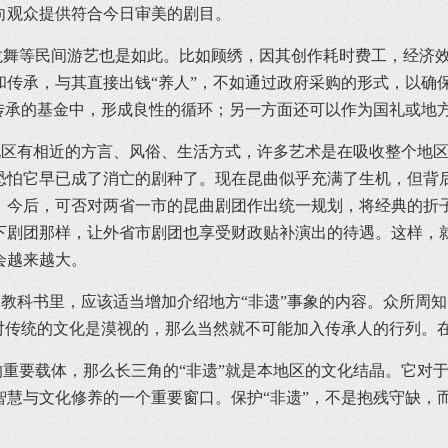
向观众提供符合今日审美的剧目。
等民间游艺也是如此。比如顾绣，因其创作耗时费工，经济效
和传承，与其直接出钱“养人”，不如通过政府采购的形式，以确
护传承的基金中，形成良性的循环；另一方面还可以作为国礼或地
区有相近的方言、风俗、生活方式，许多艺术是在吸收整个地区
恐怕它早已成了消亡的剧种了。现在昆曲似乎充满了生机，但背
。今后，可否对两省一市的昆曲剧团作出统一规划，将经典的折
下剧团那样，让外省市剧团也享受财政贴补演出的待遇。这样，就
会越来越大。
科书里，应该适当增加介绍地方“非遗”事象的内容。众所周知
们对传统的文化是漠视的，那么当然就不可能加入传承人的行列。
要载体，那么长三角的“非遗”就是本地区的文化结晶。它对于
慧与文化修养的一个重要窗口。保护“非遗”，不是抱残守缺，