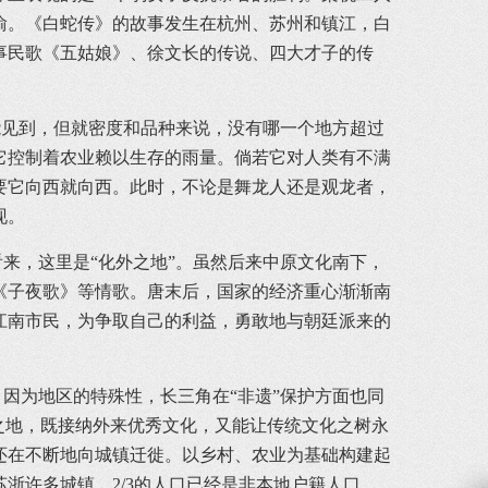
渝。《白蛇传》的故事发生在杭州、苏州和镇江，白
事民歌《五姑娘》、徐文长的传说、四大才子的传
见到，但就密度和品种来说，没有哪一个地方超过
它控制着农业赖以生存的雨量。倘若它对人类有不满
要它向西就向西。此时，不论是舞龙人还是观龙者，
现。
，这里是“化外之地”。虽然后来中原文化南下，
《子夜歌》等情歌。唐末后，国家的经济重心渐渐南
江南市民，为争取自己的利益，勇敢地与朝廷派来的
为地区的特殊性，长三角在“非遗”保护方面也同
之地，既接纳外来优秀文化，又能让传统文化之树永
还在不断地向城镇迁徙。以乡村、农业为基础构建起
浙许多城镇，2/3的人口已经是非本地户籍人口。