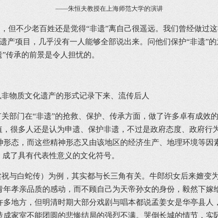
——朱恒夫教授在上海师范大学的演讲
但不少老百姓还是觉得“非遗”离自己很遥远。我们曾经做过这
遗产项目，几乎没有一人能够全部说出来。问他们保护“非遗”的
遗”传承的前景是令人担忧的。
非物质文化遗产的形式记录下来、流传后人
部门在“非遗”的抢救、保护、传承方面，做了许多卓有成效的
价值，很多人还是认为申遗、保护非遗，不过是政府态度、政府行
神形态，而这些精神形态又由该地区的经济生产、地理环境等因素
，成了具有代表性意义的文化符号。
与白蛇传）为例，其实都与长三角有关。牛郎织女后来嬗变为
青年孝亲品质的感动，而不顾自己为天帝孙女的身份，毅然下嫁
许多地方，但明清时期大部分戏剧与唱本都说孟姜女是华亭县人
造成家室不能团圆的悲惨结局的强烈不满。哭倒长城的情节，实