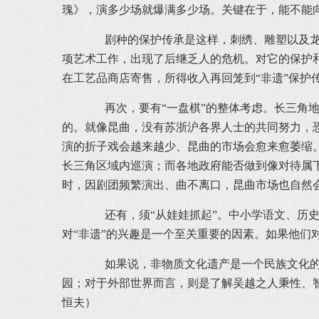
瑰》，演多少场就爆满多少场。关键在于，能不能
剧种的保护传承是这样，刺绣、雕塑以及龙舞
项艺术工作，出现了后继乏人的危机。对它的保护
在工艺品商店寄售，所得收入再回笼到“非遗”保
再次，要有“一盘棋”的整体考虑。长三角地
的。就像昆曲，没有苏浙沪各界人士的共同努力，
演的折子戏会越来越少、昆曲的市场会愈来愈萎缩
长三角区域内巡演；而各地政府能否做到像对待属
时，因剧团频繁演出、曲不离口，昆曲市场也自然
还有，须“从娃娃抓起”。中小学语文、历史教
对“非遗”的兴趣是一个至关重要的因素。如果他
如果说，非物质文化遗产是一个民族文化的重
园；对于外部世界而言，则是了解吴越之人秉性、智
恒夫）