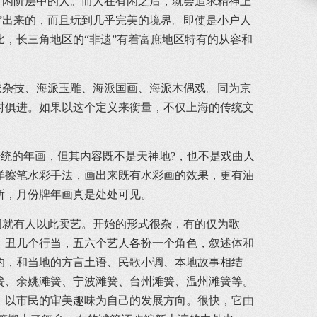
闲阶层中的人。而人在有闲之后，就会追求精神上
”出来的，而且玩到几乎完美的境界。即使是小户人
，长三角地区的“非遗”有着富庶地区特有的从容和
派杂技、海派玉雕、海派国画、海派木偶戏。同为京
时俱进。如果以这个定义来衡量，不仅上海的传统文
统的年画，但其内容既不是天神地?，也不是戏曲人
洋擦笔水彩手法，画出来既有水彩画的效果，更有油
所，月份牌年画真是处处可见。
就有人以此卖艺。开始的形式很杂，有的仅为歌
、丑几个行当，五六个艺人各扮一个角色，叙述体和
的，和当地的方言土语、民歌小调、本地故事相结
簧、余姚滩簧、宁波滩簧、台州滩簧、温州滩簧等。
，以市民的审美趣味为自己的发展方向。很快，它由