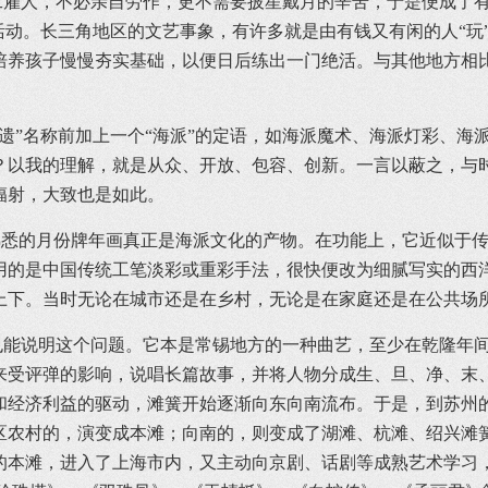
人，不必亲自劳作，更不需要披星戴月的辛苦，于是便成了有
活动。长三角地区的文艺事象，有许多就是由有钱又有闲的人“玩
培养孩子慢慢夯实基础，以便日后练出一门绝活。与其他地方相比
”名称前加上一个“海派”的定语，如海派魔术、海派灯彩、海
？以我的理解，就是从众、开放、包容、创新。一言以蔽之，与
辐射，大致也是如此。
悉的月份牌年画真正是海派文化的产物。在功能上，它近似于传
用的是中国传统工笔淡彩或重彩手法，很快便改为细腻写实的西
上下。当时无论在城市还是在乡村，无论是在家庭还是在公共场
说明这个问题。它本是常锡地方的一种曲艺，至少在乾隆年间
来受评弹的影响，说唱长篇故事，并将人物分成生、旦、净、末
和经济利益的驱动，滩簧开始逐渐向东向南流布。于是，到苏州
区农村的，演变成本滩；向南的，则变成了湖滩、杭滩、绍兴滩
的本滩，进入了上海市内，又主动向京剧、话剧等成熟艺术学习