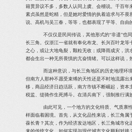
籍贯异议不多，多数人认同上虞、会稽说。千百年
素贞虽然是蛇精，但是她对爱情的执着追求与不畏
说、高机与吴三春，等等，也都表现了平等、自由
不仅仅是民间传说，其他形式的“非遗”也同
长三角。仅浙江一省就有奉化布龙、长兴百叶龙等
之心，或让大地龟裂，颗粒无收；或降雨成灾，洪
都会生出一种无所畏惧的亢奋情绪。可以这样说，
而这种意识，与长三角地区的历史地理环境和
但南方人那种不愿受束缚的天性还是不时地流露出
移，商品经济日趋活跃，南方市镇不断崛起，资本
税监、缇骑作生死搏斗。在清兵南下，强制推行满
由此可见，一个地方的文化特质、气质禀性，
样面临着困境。首先，从文化品性来说，长三角属
葆长青？其次，作为经济发达地区，长三角城市化
来的传统文化，如何实现与现代城市文化顺利对接？