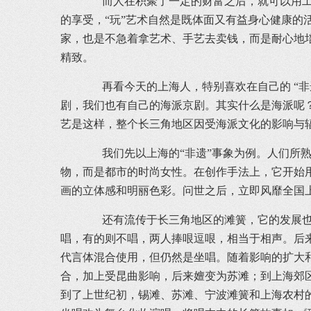
而人在积聚了一定的财富之后，就可以用工雇
的享受，“玩”艺术自然是既体面又有益身心健康的
家，也是不急着拿艺术、手艺去卖钱，而是耐心地
精致。
再看今天的上海人，特别喜欢在自己的 “非遗
剧，我们也有自己的海派京剧。其实什么是海派呢
艺是这样，整个长三角地区因受海派文化的影响与
我们先以上海的“非遗”事象为例。人们所熟
物，而是都市的时尚女性。在创作手法上，它开始
画的立体感和明丽色彩。问世之后，立即风靡全国
还有流传于长三角地区的滩簧，它的发展也能
唱，有的则不唱，两人捧哏逗哏，相当于相声。后
代言体混合使用，但仍然是坐唱。随着影响的扩大
合，加上受昆曲影响，后来嬗变为苏滩；到上海郊
到了上世纪初，锡滩、苏滩、宁波滩簧和上海农村