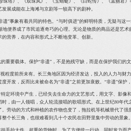
《珍珠塔》、《双珠凤》、《玉蜻蜓》、《白蛇传》、《孟丽君》
艺发展成能在上海滩与京剧等一较高下的剧种。
遗”事象有着共同的特色。“与时俱进”的鲜明特质，无疑与这
渐渐地便养成了市民追逐奇巧的心理。无论是物质的商品还是艺
术的营养，在内容和形式上不断地变革、创新。
重要载体。保护“非遗”，不是抱残守缺，而是在保护我们的
视程度前所未有。长三角地区因为经济发达，投入的人力与财力
度开发，反而比未被命名为“非遗”之前更加衰败。“非遗”保护
定环境中产生，已经失去生命力的文艺形式，用文字、影像和
稻时，由一人领唱，众人轮流接唱的歌唱形式。在上世纪80年代
了。劳动的方式和种植的农作物也变了，拖拉机等机械替代了强
算整个长三角，也很难看到几十个农民在田野里集中劳动的景象
手抬大件、超重的货物时，为了方便统一行动、同时发力而产