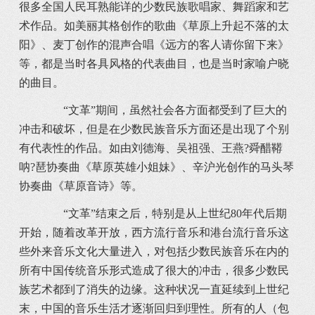
很多全国人民耳熟能详的少数民族歌唱家、舞蹈家和艺
术作品。如美丽其格创作的歌曲《草原上升起不落的太
阳》、麦丁创作的混声合唱《远方的客人请你留下来》
等，都是当时各具风格的代表曲目，也是当时家喻户晓
的曲目。
“文革”期间，虽然社会各方面都受到了巨大的
冲击和破坏，但是在少数民族音乐方面还是出现了个别
有代表性的作品。如由刘德海、吴祖强、王燕?舜醋鞯
呐?琶协奏曲《草原英雄小姐妹》、辛沪光创作的马头琴
协奏曲《草原音诗》等。
“文革”结束之后，特别是从上世纪80年代后期
开始，随着改革开放，西方流行音乐和港台流行音乐这
些外来音乐文化大量进入，对包括少数民族音乐在内的
所有中国传统音乐形式造成了很大的冲击，很多少数民
族艺术都到了消失的边缘。这种状况一直延续到上世纪
末，中国的音乐生活才逐渐回归到理性。所有的人（包