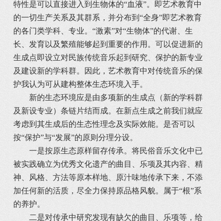
特性是可以直接进入到生物体的“血液”。即艺术教育中
的一切生产关系及其群系，并分布到“全身”即艺术教育
的各门类学科、专业。“激素”对“生物体”的代谢、生
长、发育以及繁殖能够起到重要的作用。可以促进新的
生成点即设立对民族传统音乐起到研究、保护的新专业
及建设新的学科群。因此，艺术教育中对传统音乐的保
护我认为可从建构整体生态环境入手。
新的生态环境应是由多项新的生成点（新的学科群
及新设专业）条链片结而成。在新点生成之前我们就应
考虑到其生成后的生态性理念及实际效能。是否可以
按“保护”与“发展”的原则分理分设。
一是按原生态原样留存传承。将民俗音乐文化中已
被实践确立为优秀文化遗产的曲目、乐项及其内容、精
神、风格、方法等原本样地、原汁味地传承下来，不添
加任何新的活质，尽全力保持原品格风貌。属于“根”系
的养护。
二是对传承中研究发现有缺欠的曲目、乐项等，给