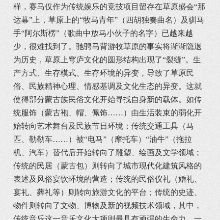
样，赛马仅作为传统娱乐的竞技项目留存在草原盛会“那
达幕”上，草原上的“牧马青年”（四胡独奏曲名）及驯马
手“阿尔斯楞”（歌曲中放马小伙子的名字）已越来越
少，很难找到了。驰骋马背游牧草原的事实将渐渐隐退
为历史，草原上穹庐文化的圆形结构出现了“裂缝”。生
产方式、生存模式、生存环境的异变，导致了草原民
俗、民族精神心理、情感基调及文化生态的异变。这就
使得部分蒙古族民俗文化开始寻找自身新的载体。如传
统服饰（蒙古袍、帽、佩饰……）由生活装束的弱化开
始转向艺术舞台及民族节日环境；传统交通工具（马
匹、勒勒车……）被“电马”（摩托车）“油牛”（拖拉
机、汽车）替代后开始转向了雕塑、绘画及文学领域；
传统的民居（蒙古包）则转向了城市现代化建筑风格的
表述及风俗宴饮环境的营造；传统的民俗仪礼（婚礼、
宴礼、葬礼等）则转向旅游文化的平台；传统的史迹、
物件则转向了文物、博物及新的视频技术领域，其中，
传统音乐这一音乐文化大项则最具有顽强的生命力。一