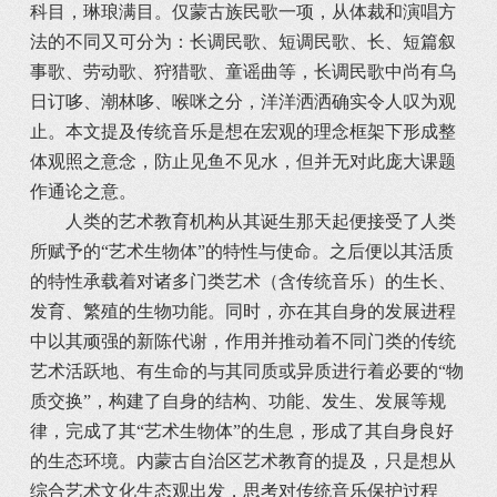
科目，琳琅满目。仅蒙古族民歌一项，从体裁和演唱方
法的不同又可分为：长调民歌、短调民歌、长、短篇叙
事歌、劳动歌、狩猎歌、童谣曲等，长调民歌中尚有乌
日订哆、潮林哆、喉咪之分，洋洋洒洒确实令人叹为观
止。本文提及传统音乐是想在宏观的理念框架下形成整
体观照之意念，防止见鱼不见水，但并无对此庞大课题
作通论之意。
人类的艺术教育机构从其诞生那天起便接受了人类
所赋予的“艺术生物体”的特性与使命。之后便以其活质
的特性承载着对诸多门类艺术（含传统音乐）的生长、
发育、繁殖的生物功能。同时，亦在其自身的发展进程
中以其顽强的新陈代谢，作用并推动着不同门类的传统
艺术活跃地、有生命的与其同质或异质进行着必要的“物
质交换”，构建了自身的结构、功能、发生、发展等规
律，完成了其“艺术生物体”的生息，形成了其自身良好
的生态环境。内蒙古自治区艺术教育的提及，只是想从
综合艺术文化生态观出发，思考对传统音乐保护过程