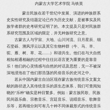
内蒙古大学艺术学院 马铁英
蒙古民族在若干世纪中发展、演进的种族群系
史实性研究及结题定论已作为历史文献，是被事实及民
族学者群的史考研究证明了的。本文提及只是对民族群
系研究范围及区域的限定，并无种族研究之意。
古蒙古人与宇宙、大地、山川河流、日月星辰、细
石坚砾、溯风浮云以及其它生物种群（牛、马、羊、
驼、雁、树、草、花……）和谐共生。他们在与大自然
相知相通相融的过程中往往比语言更为重要的是靠音
乐！他们的心灵情感与自然的对话及思想，无一不被深
深地浸泡在了他们那浩荡的民俗音乐的史河之中。
若从中国内蒙古自治区现存蒙古族传统音乐文案文
献的路径进入其传统音乐的原生态体系，我们可查阅知
晓的“乐种”确实是种目繁多。例如：蒙古族民歌、民族
民间器乐曲、宗教音乐、宫廷音乐、说唱音乐、歌舞音
乐等，若再细分则可有几十种不同体裁形式的传统音乐