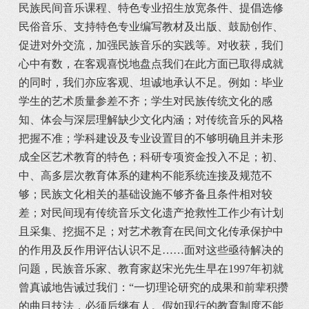
民族民间音乐课程、特色专业招生放宽条件、提倡选修
民俗音乐、支持特色专业编写教材及出版、鼓励创作、
促进对外交流，加强民族音乐的实践等。对收获，我们
心中有数，在客观喜悦地盘点我们在此方面已取得成就
的同时，我们亦应客观、坦诚地承认不足。例如：毕业
学生的艺术质量参差不齐；学生对民族传统文化的感
知、体会与深层理解缺少文化内涵；对传统音乐的风格
把握不准；学科建设及专业设置目的不够明确且并未形
成全区艺术教育的特色；科研专项资金投入不足；初、
中、高多层次教育体系的建构不能系统连接及规范不
够；民族文化相关的基础设施不够齐备且条件相对较
差；对民间现有传统音乐文化遗产抢救性工作少有计划
且采集、挖掘不足；对艺术教育在民间文化传承保护中
的作用及反作用评估认识不足……面对这些亟待解决的
问题，民族音乐家、教育家赵宋光先生早在1997年初就
曾真诚地告诫过我们：“一切理论研究的成果和前辈积攒
的曲目技法，必须后继有人。假如现行的教育制度不能