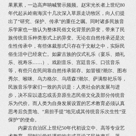
果累累，一边高声呐喊警示频频。赵宋光长者上世纪80
年代起从岭南海滨十几次深入草原走访牧区，向人们提
出了“研究、保护、传承”的重任之嘱。同时诸多民族音
乐学家也一致认为整体民俗文化背景的异变，带来了民
族传统音乐种类形式上的异变。无论在自然传承还是次
生性传承中，有些体裁形式只存在于文献之中，实际民
俗生活中已经衰亡。如蒙古族的仪式礼乐（宴乐、婚礼
乐、祝寿乐……）、戏剧音乐、宫廷音乐、口弦音乐
等，有些只在民间靠自然传承留存。如冒顿?潮尔、图布
秀尔、喉咪、乌力格尔、乌塔森?潮尔、萨满祭祀乐等，
民族音乐学家们一致的共识是：人类社会的发展与进
步，决不应以遗忘或丢弃原生态民俗文化及部分传统音
乐为代价。而人类为自身发展设置的艺术教育必须认真
思考后负责地、“肩担手提”地完成其传统音乐次生性“亚
保护”的使命。
内蒙古自治区上世纪50年代初设立中、高等专业艺