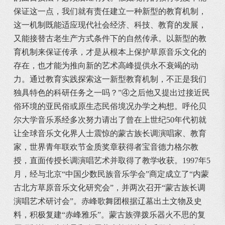
保证这一点，我们就有责任建立一种新型的教育机制，
这一机制既能适应现代社会经济、科技、教育的发展，
又能接替古老生产方式条件下的自然传承。以新型的教
育机制来保证传承，才是从根本上保护草原音乐文化的
存在，也才能为推向新的艺术高峰提供永不衰竭的动
力。通过教育实践探索这一新型教育机制，不正是我们
独具特色的科研任务之一吗？”④之后他又提出过接近民
俗环境的亚民俗或原生态民俗境况办学之构想。呼伦贝
尔大学音乐系经多次努力请出了曾在上世纪50年代初就
让全球音乐文化界人士震惊的蒙古族长调演唱家、教育
家，世界青年联欢节金质奖章获得者宝音德力格尔教
授，直面传授长调演唱艺术并取得了教学收获。1997年5
月，经与北京“中国少数民族音乐学会”商定成立了“内蒙
古北方草原音乐文化研究会”，并两次召开“蒙古族长调
演唱艺术研讨会”。赤峰歌舞团根据辽墓出土文物及史
料，积极复建“赤峰雅乐”。蒙古族弹拨乐器火不思的复