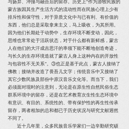
与扬弃、冲撞与融合后的留存。历史上“作为游牧民族的
蒙古族因其生产生活方式的流动性而在民族心理上少有
排斥性和保守性，对于异质文化中与已有利、有价值的
东西，他们总是采取拿来主义，马上吸收，为其所用。
因为他们长期处于动势中，生存环境不断变动，因此，
思维也常常处于活跃状态，对于什么都有新鲜感，蒙古
人在他们的大汗成吉思汗的率领下能不断地创造奇迹，
与长久的生存环境造就了蒙古人身上这种内在的开放性
与包容性不无关系”。③也正是基于此点，蒙古人接纳了
佛教；接纳并改造了畏吾儿文字；传统音乐中又接纳了
其它少数民族及部份中原汉音乐文化等。而当下，我们
必须面对现时的注意到，无论是在原生性自然民俗生态
群系环境中的留存，还是在艺术教育次生性生态环境中
有意识、有目的、系统性的、带有保护性的再生性传承
留存，两者相加的总和都已于历史状况与研究文献迥然
不同了。
近十几年里，众多民族音乐学家们一边辛勤研究硕