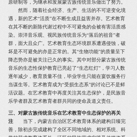
原研制等，为继承和发展蒙古族传统音乐做出了努力。
然而，随着社会经济、生产、生活的不可逆变化境
遇，新的艺术“活质”在不断生成且益害并存。艺术教育
在其不断的新陈代谢过程中不可避免的会被有害活质感
染。崇洋音乐观、视民族传统音乐为“落后的祖音”者
群，面大且众广。艺术教育生态环境群系遭遇侵蚀，破
坏是不可避免的亦是正常的。其“生物功能”的质量呈下
降态势亦是被关注已久的事实。其中对部分蒙古族传统
音乐的生态性保护教育已亮起了“生态红灯”，学习人数
逐年减少，教育质量不佳，毕业学生只能在宴饮服务行
当谋生等。艺术教育成为“受损生态系”的讨论已不是鲜
活议题。在艺术教育中再度关注其生态保护，是民族音
乐学者群及艺术教育者群共同的使命及道义责任。
三、对蒙古族传统音乐在艺术教育中生态保护的再关
注
当下，内蒙古自治区艺术教育体系的建构日臻完
善，除初步完成建构了全区不同地域的、相对系统、科