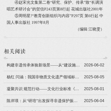
④赵宋光文集第二卷“研究、保护、传承”致“长调演
唱艺术研讨会”的贺信P243页第8行起 花城出版社2001年
⑤周明星?“教育创新组织与内容”P297页 第6行起 中
国人事出版社 1997年8月
（编辑 江晓雯）
相关阅读
构建非遗传承体验新场景——​从“建设施”到“广布局”
2026-06-02
杨红 闫涵：我国非物质文化遗产领域标准化工作现状与难点
2025-08-05
凝聚共识 规范行动——文化行业标准《非物质文化遗产数字化保护 数字资源采集和著录》的逻辑、结构与功能
2025-08-01
陈岸瑛：从“研培”出发探寻非遗保护振兴新路径
2025-06-04