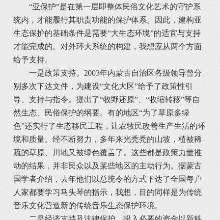
“亚保护”是在第一层即整体民俗文化艺术的守护系
统内，才能履行其职责功能的保护体系。因此，建构亚
生态保护的基础条件是需要“大生态环境”的适宜与支持
才能完成的。对外环大系统的构建，我想应从两个方面
给予支持。
一是政策支持。2003年内蒙古自治区各级领导曾分
别多次下达文件，为建设“文化大区”给予了政策性引
导、支持与指令。提出了“牧野还原”、“收缩转移”等自
然生态、民俗保护的纲要。有的地区“为了草原多绿
色”还实行了生态移民工程，让农牧民改善生产生活的环
境和质量。经不断努力，多年来光秃秃的山坡，植被稀
疏的草原、川地又被绿色覆盖了。这些都是政策力量推
动的结果，并非民众以及某些地区的主动行为。据蒙古
国学者介绍，去年他们以总统令的方式下达了全国每户
人家都要学习马头琴的指示，我想，目的同样是为传统
音乐文化营造新的传统音乐生态保护环境。
二是经济支持及法律保护。投入必要的资金以新科