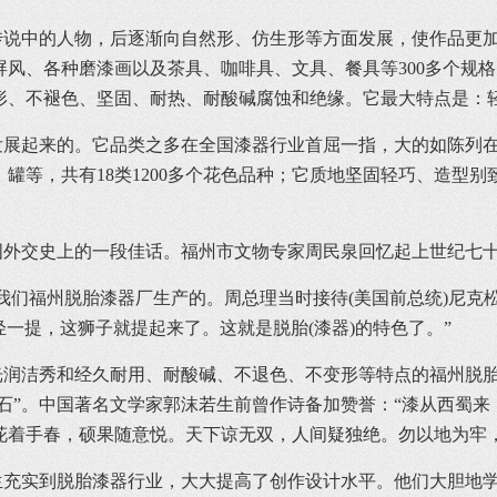
中的人物，后逐渐向自然形、仿生形等方面发展，使作品更加
风、各种磨漆画以及茶具、咖啡具、文具、餐具等300多个规格的
形、不褪色、坚固、耐热、耐酸碱腐蚀和绝缘。它最大特点是
起来的。它品类之多在全国漆器行业首屈一指，大的如陈列在
罐等，共有18类1200多个花色品种；它质地坚固轻巧、造型
交史上的一段佳话。福州市文物专家周民泉回忆起上世纪七十
们福州脱胎漆器厂生产的。周总理当时接待(美国前总统)尼克松
轻一提，这狮子就提起来了。这就是脱胎(漆器)的特色了。”
洁秀和经久耐用、耐酸碱、不退色、不变形等特点的福州脱胎漆
宝石”。中国著名文学家郭沫若生前曾作诗备加赞誉：“漆从西蜀
花着手春，硕果随意悦。天下谅无双，人间疑独绝。勿以地为牢
生充实到脱胎漆器行业，大大提高了创作设计水平。他们大胆地