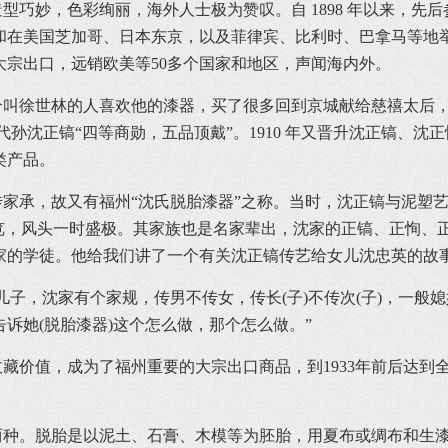
妙，色彩绚丽，海外人士极为赞叹。自 1898 年以来，先
和在美国芝加哥、日本东京，以及菲律宾、比利时、巴拿马等地
宗出口，远销欧美等50多个国家和地区，声闻海内外。
徐世林的人喜欢他的漆器，买了很多回到京城献给慈禧太后，
五代孙沈正镐“四等商勋，五品顶戴”。1910 年又晋升沈正镐、
各类产品。
承，故又有福州“沈氏脱胎漆器”之称。当时，沈正镐与泥塑艺
展览，风头一时盛极。其家族也是名家辈出，沈家的正镐、正恂、
家的学徒。他给我们讲了一个有关沈正镐传艺给女儿沈忠英的故
，沈家有个家规，传男不传女，传长(子)不传次(子)，一般
诉她(脱胎漆器)这个怎么做，那个怎么做。”
值，成为了福州重要的大宗出口商品，到1933年前后达到全盛
。脱胎是以泥土、石膏、木模等为胚胎，用夏布或绸布和生漆