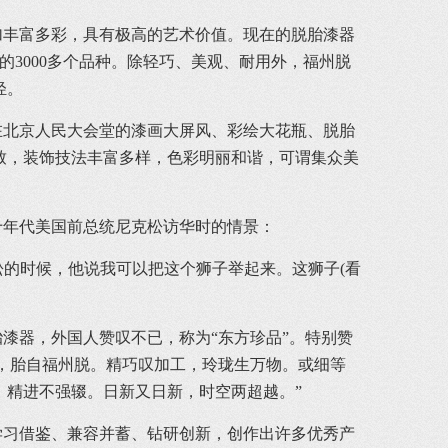
丰富多彩，具有极高的艺术价值。现在的脱胎漆器
3000多个品种。除轻巧、美观、耐用外，福州脱
：轻。
北京人民大会堂的漆画大屏风、彩绘大花瓶、脱胎
别致，装饰技法丰富多样，色彩明丽和谐，可谓集众美
年代美国前总统尼克松访华时的情景：
的时候，他说我可以把这个狮子举起来。这狮子(看
器，外国人赞叹不已，称为“东方珍品”。特别赞
来，胎自福州脱。精巧叹加工，玲珑生万物。或细等
，精进不强辍。日新又日新，时空两超越。”
学习借鉴、兼容并蓄、钻研创新，创作出许多优秀产