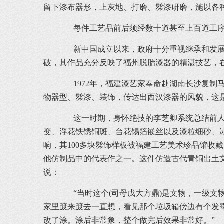
留下漆布器形，上灰地、打磨、髹漆研磨，施以各
每件工艺品前后须经数十道甚至上百道工序。
新中国成立以来，政府十分重视继承和发展传
破，其作品充分反映了福州脱胎漆器的精湛技艺，
1972年，福建漆艺家奉命赴湖南长沙复制马
物器型、髹漆、装饰，传达出西汉漆器的风貌，这
这一时期，身怀绝技的李芝卿系统总结前人漆
变、浮花铁锈铜斑、台花锡箔嵌丝以及漆粒细砂、冰
响，其100多块髹饰样板被福建工艺美术珍品馆收
他仿制品中的代表作之一。这件仿造古代青铜出土
说：
“当时这个(司母戊大方鼎)是文物，一级文物
家里踱来踱去一直想，看见那个垃圾箱傍边有个发
改了涂。涂后非常象，整个做完后效果非常好。”