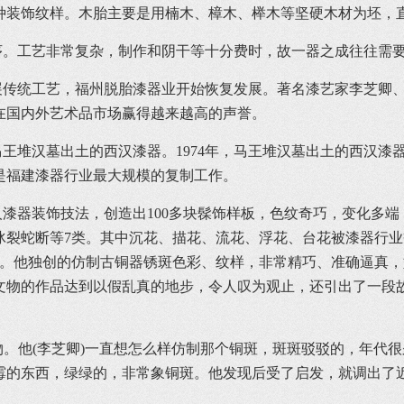
种装饰纹样。木胎主要是用楠木、樟木、榉木等坚硬木材为坯，
工艺非常复杂，制作和阴干等十分费时，故一器之成往往需要
统工艺，福州脱胎漆器业开始恢复发展。著名漆艺家李芝卿、
在国内外艺术品市场赢得越来越高的声誉。
王堆汉墓出土的西汉漆器。1974年，马王堆汉墓出土的西汉漆器
是福建漆器行业最大规模的复制工作。
器装饰技法，创造出100多块髹饰样板，色纹奇巧，变化多端
裂蛇断等7类。其中沉花、描花、流花、浮花、台花被漆器行业
藏。他独创的仿制古铜器锈斑色彩、纹样，非常精巧、准确逼真
文物的作品达到以假乱真的地步，令人叹为观止，还引出了一段
。他(李芝卿)一直想怎么样仿制那个铜斑，斑斑驳驳的，年代
霉的东西，绿绿的，非常象铜斑。他发现后受了启发，就调出了