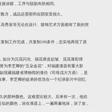
直接涂髹，工序与脱胎布胚相同。
数月，成品还需密闭在阴室里很久。
高秀泉等无论在设计、髹饰艺术方面都有了新的突
复制工作完成，共复制100多件，忠实地再现了原
，如分为沉花闪光、描花犀皮起皱、流花漆彩缥
誉为李芝卿的“五朵金花”，对福建漆器有重大影
，如现藏福建省博物馆的漆仿《司母戊大方鼎》，是
故事。李芝卿的徒弟孙世浩在一个纪录影片中回忆
很久的那种颜色。这难度比较大。后来有一次，他在
近似的颜色，涂在漆器上，一遍两遍地涂，涂了改，