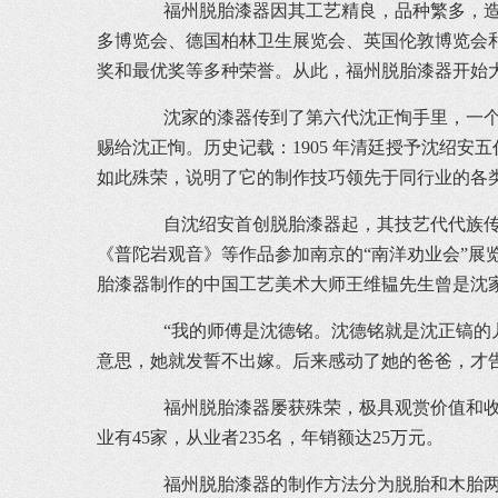
福州脱胎漆器因其工艺精良，品种繁多，造型巧
多博览会、德国柏林卫生展览会、英国伦敦博览会
奖和最优奖等多种荣誉。从此，福州脱胎漆器开始大
沈家的漆器传到了第六代沈正恂手里，一个叫
赐给沈正恂。历史记载：1905 年清廷授予沈绍安
如此殊荣，说明了它的制作技巧领先于同行业的
自沈绍安首创脱胎漆器起，其技艺代代族传家
《普陀岩观音》等作品参加南京的“南洋劝业会”
胎漆器制作的中国工艺美术大师王维韫先生曾是沈
“我的师傅是沈德铭。沈德铭就是沈正镐的儿子
意思，她就发誓不出嫁。后来感动了她的爸爸，才告
福州脱胎漆器屡获殊荣，极具观赏价值和收藏价
业有45家，从业者235名，年销额达25万元。
福州脱胎漆器的制作方法分为脱胎和木胎两种