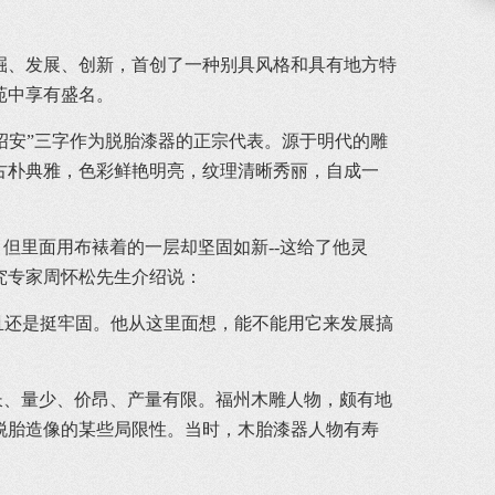
挖掘、发展、创新，首创了一种别具风格和具有地方特
苑中享有盛名。
绍安”三字作为脱胎漆器的正宗代表。源于明代的雕
古朴典雅，色彩鲜艳明亮，纹理清晰秀丽，自成一
里面用布裱着的一层却坚固如新--这给了他灵
究专家周怀松先生介绍说：
且还是挺牢固。他从这里面想，能不能用它来发展搞
、量少、价昂、产量有限。福州木雕人物，颇有地
脱胎造像的某些局限性。当时，木胎漆器人物有寿