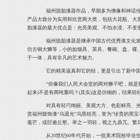
福州脱胎漆器作品，早期多为佛像和神话传说
产品大致分为实用和欣赏两大类，包括大花瓶、大屏
胎漆器的最大优点是：光亮美观、不怕水浸、不变
福州脱胎漆器是继承中国古代优秀漆文化发展
仿古铜大狮等，小的如烟具、茶具、餐碗、盘、碟、
于一体，具有非凡的艺术魅力。
它的精美逼真和它的轻，更是引出了新中国外
“你像我们人民大会堂的两对狮子吧，就是我
起来)不是有两吨重吗？(其实)这是仿铜的，结果轻
对具有轻巧绚丽、美观大方、色彩鲜亮、光润
赏福州髹饰漆“乌退光”乌黑锃亮，誉为“珍贵的黑
毫芒，或巨逾丘壑。举之一羽轻，视之九鼎兀。繁
从20世纪60年代开始，一批美术院校毕业