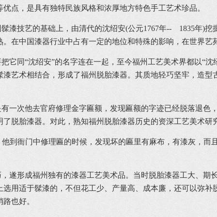
等优点，是具有独特民族风格和浓厚地方特色手工艺术珍品。
艺的基础上，由清代的沈绍安(公元1767年-- 1835年)
熟。在中国漆器行业中占有一定的地位和特殊的影响，在世界艺
它同“沈绍安”的名字连在一起，至今福州工艺美术界都以“沈
髹漆艺术相结合，形成了福州脱胎漆器。其质地轻巧坚牢，造型
一次他去官府修理金字匾额，发现匾额的字迹已经脱落退色，但
明了脱胎漆器。对此，熟知福州脱胎漆器历史的资深工艺美术研
。他到衙门中修理匾的时候，发现坏的匾里有麻布，有漆灰，而
遂形成福州独有的漆器工艺美术品。当时脱胎漆器工大、期长
上选用适于髹漆的，不但花工少、产量高、成本廉，还可以弥补
销路也好。