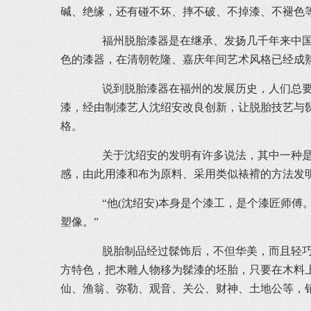
碱、绝缘，还有碰不坏、摔不破、不掉漆、不褪色
福州脱胎漆器是在继承、发扬几千年来中国髹漆技
色的漆器，在清朝乾隆、嘉庆年间艺术风格已经成
说到脱胎漆器在福州的发展历史，人们总要把
漆，经由制漆艺人沈绍安改良创新，让脱胎技艺与
格。
关于沈绍安的发明有许多说法，其中一种是有
感，由此用漆和布为原料、采用类似裱褙的方法发
“他(沈绍安)本身是个漆工，是个漆匠师傅
塑像。”
脱胎制品经过髹饰后，不但华美，而且轻巧，
方特色，把木雕人物移为髹漆的坯胎，只要在木料
仙、渔翁、弥勒、观音、关公、财神、土地公等，