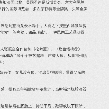
后参加法国巴黎、美国圣路易斯博览会、意大利觉兰
举行的国际博览会，多次荣获特等金牌奖、头等金牌
没想到慈禧竟爱不释手，大喜之下按照西洋做法赏
沈正恂为“一等商勋，四品顶戴”。一种民间工艺品获得
人张振奎合作创制《松鹤瓶》、《鳌鱼蟠桃盘》、
正愉和幼兰等个个技艺超群，声誉大振。从事福州脱
事：
媳妇有传，女儿没有传。沈忠英很聪明，懂得父亲的
。据1935年福建省年鉴统计，当时福州脱胎漆器
逐层裱褙在胚胎上，待阴干后，敲碎或脱下原胎，