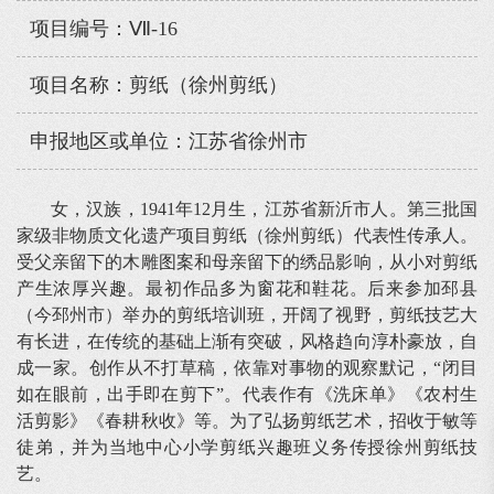
项目编号：Ⅶ-16
项目名称：剪纸（徐州剪纸）
申报地区或单位：江苏省徐州市
女，汉族，1941年12月生，江苏省新沂市人。第三批国
家级非物质文化遗产项目剪纸（徐州剪纸）代表性传承人。
受父亲留下的木雕图案和母亲留下的绣品影响，从小对剪纸
产生浓厚兴趣。最初作品多为窗花和鞋花。后来参加邳县
（今邳州市）举办的剪纸培训班，开阔了视野，剪纸技艺大
有长进，在传统的基础上渐有突破，风格趋向淳朴豪放，自
成一家。创作从不打草稿，依靠对事物的观察默记，“闭目
如在眼前，出手即在剪下”。代表作有《洗床单》《农村生
活剪影》《春耕秋收》等。为了弘扬剪纸艺术，招收于敏等
徒弟，并为当地中心小学剪纸兴趣班义务传授徐州剪纸技
艺。