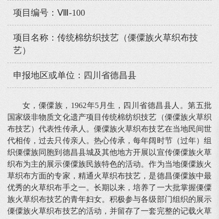
项目编号：Ⅷ-100
项目名称：传统棉纺织技艺（傈僳族火草织布技
艺）
申报地区或单位：四川省德昌县
女，傈僳族，1962年5月生，四川省德昌县人。第五批
国家级非物质文化遗产项目传统棉纺织技艺（傈僳族火草织
布技艺）代表性传承人。傈僳族火草织布技艺在当地民间世
代相传，过去只传亲人。热心传承，每年阔时节（过年）组
织傈僳族同胞到德昌县城及其他地方开展以宣传傈僳族火草
织布为主的展示傈僳族民族特色的活动。作为当地傈僳族火
草织布方面的专家，精通火草织布技艺，是德昌傈僳族中最
优秀的火草织布手之一。长期以来，培养了一大批掌握傈僳
族火草织布技艺的青年妇女。积极参与各级部门组织的展示
傈僳族火草织布技艺的活动，并留存了一套完整的记载火草