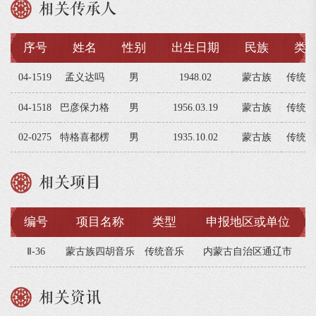
相关传承人
序号
姓名
性别
出生日期
民族
类
04-1519
孟义达吗
男
1948.02
蒙古族
传统音
04-1518
巴彦保力格
男
1956.03.19
蒙古族
传统音
02-0275
特格喜都楞
男
1935.10.02
蒙古族
传统音
相关项目
编号
项目名称
类型
申报地区或单位
Ⅱ-36
蒙古族四胡音乐
传统音乐
内蒙古自治区通辽市
相关资讯