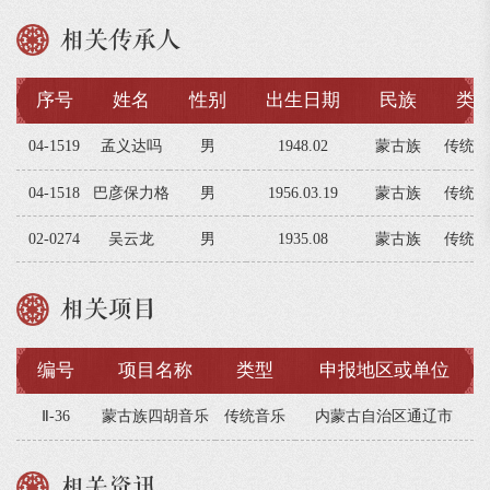
相关传承人
序号
姓名
性别
出生日期
民族
类
04-1519
孟义达吗
男
1948.02
蒙古族
传统音
04-1518
巴彦保力格
男
1956.03.19
蒙古族
传统音
02-0274
吴云龙
男
1935.08
蒙古族
传统音
相关项目
编号
项目名称
类型
申报地区或单位
Ⅱ-36
蒙古族四胡音乐
传统音乐
内蒙古自治区通辽市
相关资讯