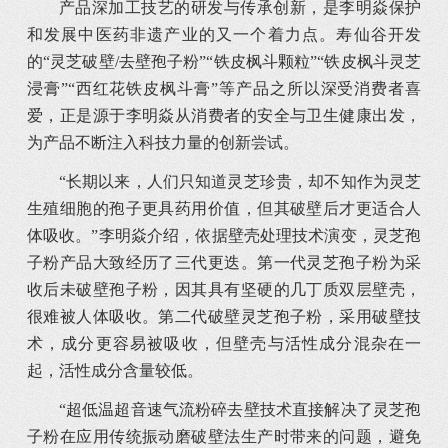
产品深加工技艺的研发与传承创新，是李明焱保护
和发展中医药非遗产业的又一个着力点。寿仙谷开发
的“灵芝破壁/去壁孢子粉”“铁皮枫斗颗粒”“铁皮枫斗灵芝
浸膏”“西红花铁皮枫斗膏”等产品之所以深受消费者喜
爱，正是源于李明焱从消费者的安全与卫生健康出发，
为产品不断注入科技力量的创新尝试。
“长期以来，人们只知道灵芝珍贵，却不知作为灵芝
生殖细胞的孢子更具药用价值，但其破壁后才更适合人
体吸收。”李明焱介绍，依据壁壳处理技术演变，灵芝孢
子粉产品大致经历了三代更迭。第一代灵芝孢子粉为采
收后未破壁孢子粉，因其具有坚硬的几丁质双层壁壳，
很难被人体吸收。第二代破壁灵芝孢子粉，采用破壁技
术，成分更容易被吸收，但壁壳与活性成分混杂在一
起，活性成分含量较低。
“超低温超音速气流粉碎去壁技术直接解决了灵芝孢
子粉在应用传统振动磨破壁法生产时带来的问题，避免