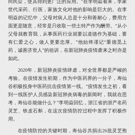
向民众，使其得到更广泛的应用。”在李明焱看来，李家
世代采药、行医，家族文化对他的影响是巨大的。在李
明焱的记忆中，父母对病人总是十分和善耐心，费用方
面更是随意，经常是只收取一些土特产作为酬劳。“从小
父母就教育我，从事医药行业就要以道德作为基础，要
有仁爱之心，做人更要忠厚。”他始终谨记“重德觅上
药，诚善济世人”的祖训，在新冠肺炎疫情袭来之时亦是
如此。
2020年，新冠肺炎疫情肆虐，对全世界都是严峻的
考验。在疫情发生初期，作为中医药界的一分子，寿仙
谷积极投身中医药抗击疫情第一线。“疫情发生之初，看
到一线医护人员感染新冠肺炎病毒的新闻时，我就在思
考，寿仙谷能做什么？”李明焱回忆，浙江省的浙产名药
灵芝、铁皮石斛，在这次疫情防控过程中发挥了积极作
用。
在疫情防控的关键时期，寿仙谷共捐出26批灵芝孢