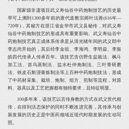
国家级非遗项目武义寿仙谷中药炮制技艺的历史最
早可上溯到1300多年前的唐代道教宗师叶法善(616年—
720年)，其秘方在浙江省金华市武义县秘传，对武义寿
仙谷中药炮制技艺的形成具有重要影响。武义寿仙谷中
药炮制技艺真正成体系传承是从清光绪年间的武义郎中
李志尚开始的，其后经李金祖、李海鸿、李明焱、李振
皓四代传承人传承百年。该技艺含仿野生盆栽法、枫斗
加工法、首乌蒸制法、盐水杜仲炮制法、三叶青研磨
法、铁皮石斛浸膏炼制法等上百种中药炮制技法，形成
了中药材采集、栽培、炮制、组方、煎制等流程，对原
料、器具以及工艺把握都有独特要求，且特征明显。
100多年来，该技艺以言传身教的方式在武义世代相
传，在得到活态保护的同时不断改进完善，其传承与创
新发展的历史正是中医药领域近现代时期发展的生动写
照。