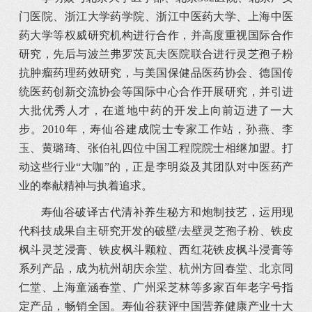
门医院、浙江大学药学院、浙江中医药大学、上海中医
药大学等权威研究机构进行合作，并高度重视国际合作
研究，先后与波兰弗罗茨瓦夫医院联合进行灵芝孢子粉
抗肿瘤药理药效研究，与美国保健品医药协会、德国传
统医药创新交流协会等国际中心合作开展研究，并引进
大批优秀人才，在道地中药的开发上向前迈进了一大
步。2010年，寿仙谷建成院士专家工作站，孙燕、李
玉、黄璐琦、张伯礼四位中国工程院院士相继加盟。打
动这些行业“大咖”的，正是李明焱及其团队对中医药产
业的奉献精神与执着追求。
寿仙谷破译古代清补养生秘方和炮制技艺，运用现
代科技成果自主研究开发的破壁/去壁灵芝孢子粉、铁皮
枫斗灵芝浸膏、铁皮枫斗颗粒、西红花铁皮枫斗浸膏等
系列产品，成为杭州胡庆余堂、杭州方回春堂、北京同
仁堂、上海童涵春堂、广州采芝林等多家百年老字号指
定产品，畅销全国。寿仙谷获评中国营养健康产业十大