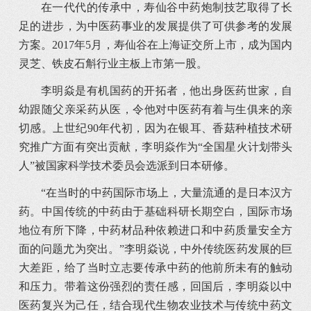
在一代代的传承中，寿仙谷中药炮制技艺取得了长
足的进步，为中医药事业的发展提供了可供参考的发展
方案。2017年5月，寿仙谷在上海证交所上市，成为国内
灵芝、铁皮石斛行业主板上市第一股。
李明焱是有机国药的开拓者，他出身医药世家，自
幼跟随父亲采药从医，令他对中医药有着与生俱来的亲
切感。上世纪90年代初，因为在银耳、香菇种植技术研
究推广方面有突出贡献，李明焱作为“全国星火计划带头
人”被国家科学技术委员会选派到日本研修。
“在当时的中药国际市场上，大量流通的是日本汉方
药。中国传统的中药由于基础科研长期空白，国际市场
地位有所下降，中药材品种依赖进口和中药质量安全方
面的问题尤为突出。”李明焱说，中外传统医药发展的巨
大差距，给了当时立志要传承中药的他前所未有的触动
和压力。带着这份强烈的责任感，回国后，李明焱以中
医药复兴为己任，结合现代生物农业技术与传统中药文