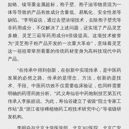
如铬、镍等重金属超标，孢子壁、孢子油等物质混为一
体等导致的产品有效成分含量低、易氧化、安全性差等
缺陷。”李明焱说，通过去壁浓缩技术，去除孢子壁壳等
非药用成分，不仅解决了上述问题，还实现了产品灵芝
多糖、灵芝三萜等药用成分8倍级提高。这项技术被誉
为“灵芝孢子粉产品开发的一次重大革命”，意味着灵芝
这一祖祖辈辈所看重的传统药材变身为高科技现代中药
产品。
“在传承中得到创新，在创新中实现传承，是中医药
发展的必然之路。传承的是理念、方法，创新的是技
术、手段。中医药功效不仅需要临床验证，也同样需要
明确的药理药效分析。”武义寿仙谷中药炮制技艺第五代
传承人李振皓说。为此，寿仙谷建立了省级“院士专家工
作站”及“浙江省珍稀植物药工程技术研究中心”等省级研
发机构。
李明焱与北京大学医学部、北京302医院、北京广安