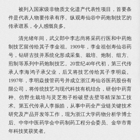
被列入国家级非物质文化遗产代表性项目，首要条
件是代表人物要传承有序。纵观寿仙谷中药炮制技艺的
传承谱系，令人感慨良多。
清光绪年间，武义郎中李志尚将采药行医和中药炮
制技艺留传给其子李金祖。1909年，李金祖创寿仙谷药
号，钻研古技并系统化形成采集、栽培、炮制、组方、
煎制等系列中药炮制技艺。20世纪40年代初，第三代传
承人李海鸿子承父业，后又将技艺传给其子李明焱。
1997年，李明焱接管药号并成立浙江寿仙谷医药股份有
限公司，将传统技艺与现代科技有机结合，研创中药育
种、仿野生栽培与灵芝孢子粉破壁去壁等精深加工技
术。第五代传承人李振皓，从事中药全产业链关键技术
研究及产品开发等工作，现为浙江大学药物分析学博士
后、中华中医药学会中药制药工程分会委员、金华市青
年科技奖获奖者。