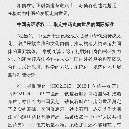
相信在守正创新这条道路上，寿仙谷会越走越远，
积极助力中医药发展走向世界。
中国有话语权——
制定中药走向世界的国际标准
“在当代，中医药非遗已经成为弘扬中华优秀传统文
化、增强民族自信和文化自信，推动构建人类命运共同
体的重要载体。”李明焱说，除了利用好自身的科研实力
外，他还带领寿仙谷科技人员与国内外雄厚的科研团队
合作，采用先进、科学的方法，系统化、规范化地开展
国际标准研究。
在主导制定的《ISO21315：2018中医药—灵芝》
《ISO21370：2019中医药—铁皮石斛》两项国际标准颁
布后，寿仙谷为中国灵芝、铁皮石斛产业走向世界奠定
了坚实的基础。李明焱表示，铁皮石斛、赤灵芝作为浙
江省的道地药材基地产品，虽被收载于《中华人民共和
国药典》中，但其质量标准、采收加工还不够规范，有