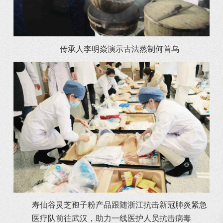
传承人李明焱演示古法蒸制何首乌
寿仙谷灵芝孢子粉产品跟随浙江抗击新冠肺炎紧急
医疗队前往武汉，助力一线医护人员抗击病毒