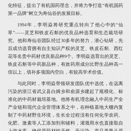
化特征，提出了有机国药理念，并将力争打造“有机国药
第一品牌”树立为寿仙谷的发展目标。
1994年，李明焱将研究重点转向了他心中的“仙
草”——灵芝和铁皮石斛的优良品种选育和生态栽培研
究。他和寿仙谷团队经过30多年的努力，潜心钻研，先
后成功选育拥有自主知识产权的灵芝、铁皮石斛、西红
花等名贵中药材优良新品种9个。李明焱选育出的灵芝、
铁皮石斛等中药新品种，有效药用成分比野生品种高一
倍以上，填补多项国内空白，有较高学术价值。
与此同时，李明焱带领研发团队优中选优，在远离
污染的浙江省武义县白姆乡和俞源乡建起了规模化、标
准化的中药材栽培基地。他将有机理念融入中药生产全
产业链和现代企业管理体系之中，在种植基地大棚内复
制了中药材野生环境，生长全过程没有任何化学农药、
化肥、激素等人工添加剂和辅料，灌溉用水也直接取自
上游水库，确保原药材纯天然、无污染，产品质量从原