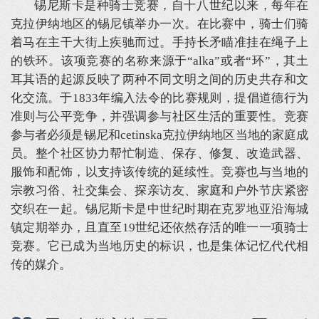
锡尼斯卡是种骑士竞赛，自十八世纪以来，每年在
克拉伊纳地区的锡尼镇举办一次。在比赛中，骑士们骑
着马在主干大街上疾驰而过。手持长矛瞄准挂在绳子上
的铁环。该项竞赛的名称来源于“alka”或者“环”，其土
耳其语的起源反映了两种不同文明之间的历史共存和文
化交流。于1833年编入法令的比赛规则，提倡道德行为
准则与公平竞争，并强调参与社区生活的重要性。竞赛
参与者必须是锡尼和cetinska克拉伊纳地区当地的家庭成
员。整个社区协力帮忙制造、保存、修复、改造武器、
服饰和配饰，以支持该传统的延续性。竞赛也与当地的
宗教习俗、社交集会、探亲访友、家庭和户外节庆紧密
交织在一起。锡尼斯卡是中世纪时期在克罗地亚沿海城
镇定期举办，且直至19世纪还依然存活的唯一一项骑士
竞赛。它已成为当地历史的标识，也是集体记忆代代相
传的媒介。