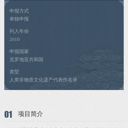
申报方式
单独申报
列入年份
2010
申报国家
克罗地亚共和国
类型
人类非物质文化遗产代表作名录
01
项目简介