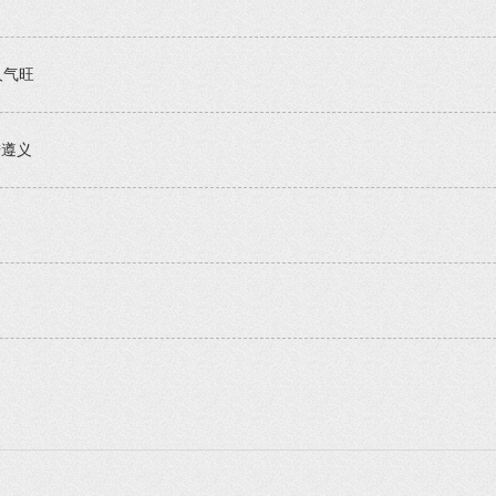
人气旺
进遵义