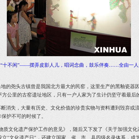
叫“十不闲”——摆弄皮影人儿，唱词念曲，鼓乐伴奏……全由一
地的尧头古镇曾是我国北方最大的民窑，这里生产的黑釉瓷器因
平方公里的古窑遗址地区，只有一户人家为了生计仍坚守着最后
断消失，大量有历史、文化价值的珍贵实物与资料遭到毁弃或流
非保护不可的时候了。
非物质文化遗产保护工作的意见》，随后又下发了《关于加强文
立"文化遗产日"，还建立国家、省、市、县四级名录体系，成