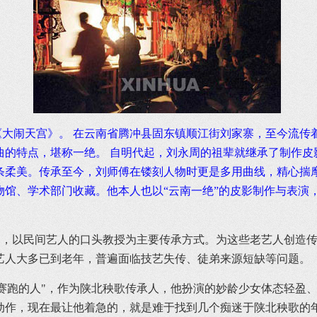
大闹天宫》。 在云南省腾冲县固东镇顺江街刘家寨，至今流传着
的特点，堪称一绝。 自明代起，刘永周的祖辈就继承了制作皮
条柔美。传承至今，刘师傅在镂刻人物时更是多用曲线，精心揣
馆、学术部门收藏。他本人也以“云南一绝”的皮影制作与表演，于
"，以民间艺人的口头教授为主要传承方式。为这些老艺人创造
艺人大多已到老年，普遍面临技艺失传、徒弟来源短缺等问题。
赛跑的人"，作为陕北秧歌传承人，他扮演的妙龄少女体态轻盈、
动作，现在最让他着急的，就是难于找到几个痴迷于陕北秧歌的