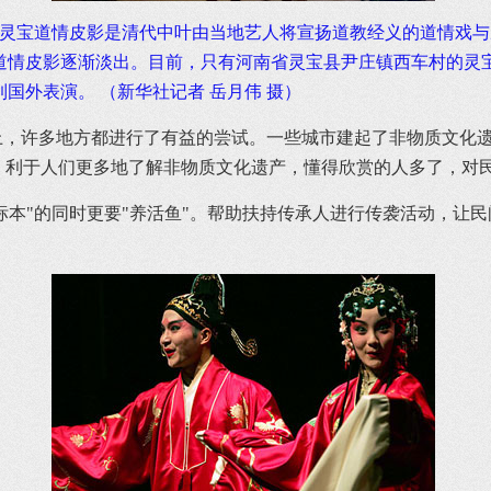
）。 灵宝道情皮影是清代中叶由当地艺人将宣扬道教经义的道情
，道情皮影逐渐淡出。目前，只有河南省灵宝县尹庄镇西车村的灵
国外表演。 （新华社记者 岳月伟 摄）
，许多地方都进行了有益的尝试。一些城市建起了非物质文化遗
式，利于人们更多地了解非物质文化遗产，懂得欣赏的人多了，对
标本"的同时更要"养活鱼"。帮助扶持传承人进行传袭活动，让