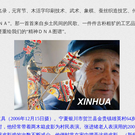
录，元宵节、木活字印刷技术、武术、象棋、蚕丝织造技艺、
ＮＡ”。那一首首来自乡土民间的民歌、一件件古朴粗犷的工艺
重绘我们的“精神ＤＮＡ图谱”。
（2006年12月15日摄）。宁夏银川市贺兰县金贵镇雄英村6
时，他经常带着两木箱皮影为村民表演。张进绪老人表演用的20
皮影戏的次数不断减少，他便时常在家中摆弄这些皮影。（新华