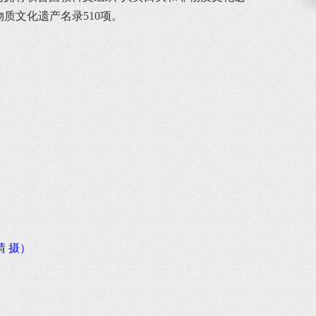
质文化遗产名录510项。
 摄）