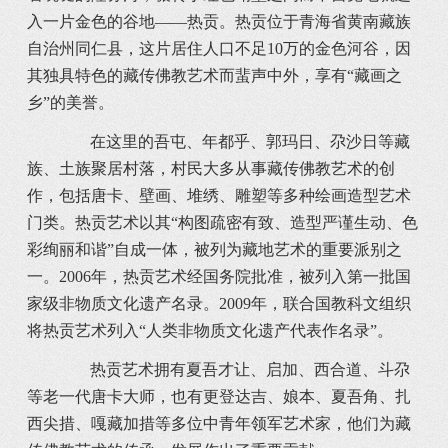
入一片金色的谷地——热贡。热贡位于青海省黄南藏族
自治州同仁县，这片居住人口不足10万的金色河谷，因
其独具特色的藏传佛教艺术而蜚声中外，享有“藏画之
乡”的美誉。
在这里的吾屯、年都乎、郭玛日、尕沙日等藏
族、土族聚居村落，村民大多从事藏传佛教艺术的创
作，包括唐卡、壁画、堆绣、雕塑等多种绘画造型艺术
门类。热贡艺术以其“构图疏密有致、造型严谨生动、色
彩绚丽和谐”自成一体，被列为藏地艺术的重要派别之
一。2006年，热贡艺术经国务院批准，被列入第一批国
家级非物质文化遗产名录。2009年，联合国教科文组织
将热贡艺术列入“人类非物质文化遗产代表作名录”。
热贡艺术拥有夏吾才让、启加、西合道、斗尕
等老一代唐卡大师，也有更登达吉、娘本、夏吾角、扎
西尖措、嘎藏加措等多位中青年领军艺术家，他们为藏