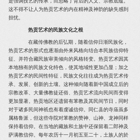
是强调技艺的传承，而忽略了背后的人文、宗教底蕴。
这不得不让人为热贡艺术的内在精神及神韵的缺失感到
担忧。
热贡艺术的民族文化之根
在藏传佛教的后弘期，随着信仰日渐民族化，
热贡艺术的形式也逐渐由外来风格向结合本民族信仰特
征、并符合藏民族审美倾向的风格转变。热贡艺术因其
本地独有的民族文化特色，使其地域性更加凸显；加之
热贡艺术的民间性特征，民族文化往往成为热贡艺术传
承、发展、创新的土壤。这种倾向随着新中国成立后的
宗教改革、大量佛教徒还俗、热贡艺术流向民间而变得
更加显著。热贡地区还遗留有苯教及其民间节日，同时
对于诸多民间神祇也有着虔诚信仰。同仁县的寺庙虽多
属格鲁派，但这些寺院对苯教的赞神、山神、龙神同样
保持着信仰。在当地的藏族和土族中还保留着二郎神及
萨满教信仰。每年农历十一月初五至二十，土族人的於