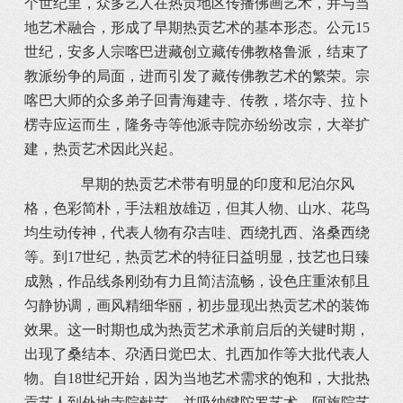
个世纪里，众多艺人在热贡地区传播佛画艺术，并与当
地艺术融合，形成了早期热贡艺术的基本形态。公元15
世纪，安多人宗喀巴进藏创立藏传佛教格鲁派，结束了
教派纷争的局面，进而引发了藏传佛教艺术的繁荣。宗
喀巴大师的众多弟子回青海建寺、传教，塔尔寺、拉卜
楞寺应运而生，隆务寺等他派寺院亦纷纷改宗，大举扩
建，热贡艺术因此兴起。
早期的热贡艺术带有明显的印度和尼泊尔风
格，色彩简朴，手法粗放雄迈，但其人物、山水、花鸟
均生动传神，代表人物有尕吉哇、西绕扎西、洛桑西绕
等。到17世纪，热贡艺术的特征日益明显，技艺也日臻
成熟，作品线条刚劲有力且简洁流畅，设色庄重浓郁且
匀静协调，画风精细华丽，初步显现出热贡艺术的装饰
效果。这一时期也成为热贡艺术承前启后的关键时期，
出现了桑结本、尕洒日觉巴太、扎西加作等大批代表人
物。自18世纪开始，因为当地艺术需求的饱和，大批热
贡艺人到外地寺院献艺，并吸纳犍陀罗艺术、阿旃院艺