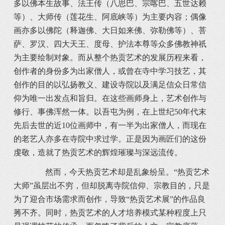
多以佛本生故事、法王传（八思巴、宗喀巴、五世达赖
等）、大师传（莲花生、阿底峡等）为主要内容；偶像
画亦多以佛陀（释迦佛、大日如来佛、弥勒佛等）、菩
萨、罗汉、四大天王、度母、护法本尊等众多佛教神祇
为主要绘制对象。而从整个热贡艺术的发展历程来看，
创作者的身份多为出家僧人，或曾在寺中学习技艺，其
创作的目的以弘扬教义、建设寺院以及满足信众日常信
仰为唯一出发点和旨归。在这些画师身上，艺术创作与
修行、事佛浑然一体。以吾屯为例，在上世纪50年代末
先后去世的近10位画师中，有一半为出家僧人，而现在
的老艺人亦多在寺院中求过学。正是因为画匠们的这份
虔敬，造就了热贡艺术的辉煌璀璨与深远流传。
然而，今天热贡艺术却是乱象纷呈。“热贡艺术
大师”虽层出不穷，但却脱离寺院信仰、宗教目的，只是
为了迎合市场需求而创作，导致“热贡艺术展”的作品良
莠不齐。同时，热贡艺术的人才培养模式某种程度上只