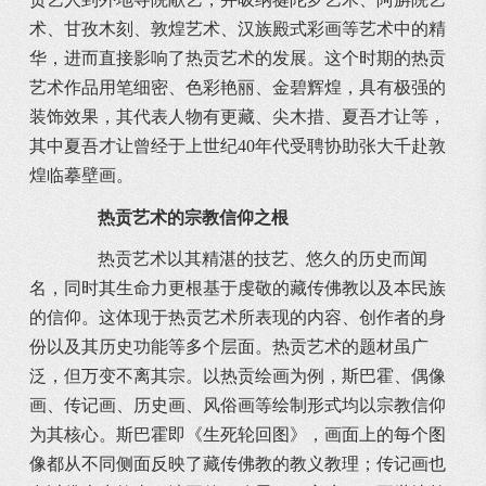
术、甘孜木刻、敦煌艺术、汉族殿式彩画等艺术中的精
华，进而直接影响了热贡艺术的发展。这个时期的热贡
艺术作品用笔细密、色彩艳丽、金碧辉煌，具有极强的
装饰效果，其代表人物有更藏、尖木措、夏吾才让等，
其中夏吾才让曾经于上世纪40年代受聘协助张大千赴敦
煌临摹壁画。
热贡艺术的宗教信仰之根
热贡艺术以其精湛的技艺、悠久的历史而闻
名，同时其生命力更根基于虔敬的藏传佛教以及本民族
的信仰。这体现于热贡艺术所表现的内容、创作者的身
份以及其历史功能等多个层面。热贡艺术的题材虽广
泛，但万变不离其宗。以热贡绘画为例，斯巴霍、偶像
画、传记画、历史画、风俗画等绘制形式均以宗教信仰
为其核心。斯巴霍即《生死轮回图》，画面上的每个图
像都从不同侧面反映了藏传佛教的教义教理；传记画也