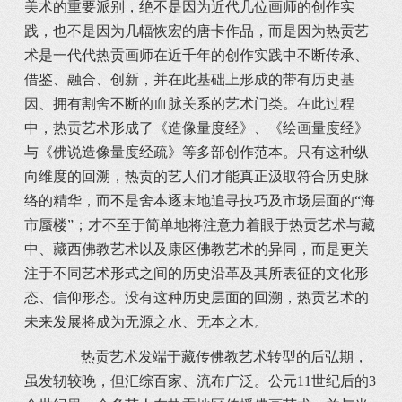
美术的重要派别，绝不是因为近代几位画师的创作实
践，也不是因为几幅恢宏的唐卡作品，而是因为热贡艺
术是一代代热贡画师在近千年的创作实践中不断传承、
借鉴、融合、创新，并在此基础上形成的带有历史基
因、拥有割舍不断的血脉关系的艺术门类。在此过程
中，热贡艺术形成了《造像量度经》、《绘画量度经》
与《佛说造像量度经疏》等多部创作范本。只有这种纵
向维度的回溯，热贡的艺人们才能真正汲取符合历史脉
络的精华，而不是舍本逐末地追寻技巧及市场层面的“海
市蜃楼”；才不至于简单地将注意力着眼于热贡艺术与藏
中、藏西佛教艺术以及康区佛教艺术的异同，而是更关
注于不同艺术形式之间的历史沿革及其所表征的文化形
态、信仰形态。没有这种历史层面的回溯，热贡艺术的
未来发展将成为无源之水、无本之木。
热贡艺术发端于藏传佛教艺术转型的后弘期，
虽发轫较晚，但汇综百家、流布广泛。公元11世纪后的3