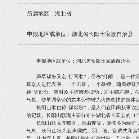
所属地区：湖北省
申报地区或单位：湖北省长阳土家族自治县
申报地区或单位：湖北省长阳土家族自治县
薅草锣鼓又名“打闹歌”，俗称“打闹”，是一种
草众人进行表演，一个击鼓，一个敲锣，随着锣鼓声边
神”等部分。舞时双手随脚步摆动，左手随左脚，
气氛，使单调辛劳的农事劳作转为火热欢快的集体
长阳山歌也称“锣鼓歌”，是人们在田间从事农业
的记载。长阳山歌现主要分布在湖北省长阳县的11
长阳山歌高亢嘹亮，自由奔放，旋律多为级进，
气息。长阳山歌为五声调式，羽、徵、宫调式和宫
果。从内容上看，长阳山歌包括创世歌、劳动歌、