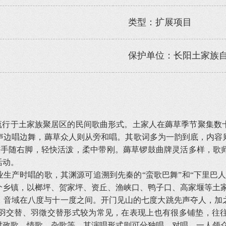
类型：扩展项目
保护单位：长阳土家族
流行于土家族聚居区的民间歌曲形式。土家人在薅草季节聚集数
唱边舞，薅草众人则从旁和唱。其歌词多为一韵到底，内容则分为
右手随右脚，轻快活泼，柔中带刚。薅草锣鼓曲牌灵活多样，歌
活动。
生产时唱的歌，其渊源可追溯到先秦的“蛮歌巴舞”和“下里巴人
个乡镇，以榔坪、贺家坪、资丘、渔峡口、鸭子口、高家堰等土
音域在八度与十一度之间。开门见山的七度大跳先声夺人，加之
羽交替、羽徵交替形式较为常见，在表现上也有很多铺垫，往
时政歌、情歌、杂歌等，其演唱形式则可分独唱、对唱、一人领