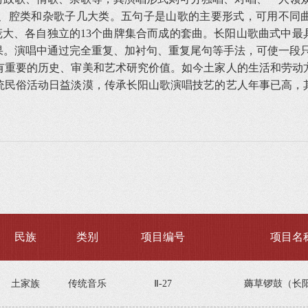
腔类和杂歌子几大类。五句子是山歌的主要形式，可用不同曲牌
构庞大、各自独立的13个曲牌集合而成的套曲。长阳山歌曲式中
果。演唱中通过完全重复、加衬句、重复尾句等手法，可使一段
重要的历史、审美和艺术研究价值。如今土家人的生活和劳动方
统民俗活动日益淡漠，传承长阳山歌演唱技艺的艺人年事已高，
民族
类别
项目编号
项目名
土家族
传统音乐
Ⅱ-27
薅草锣鼓（长