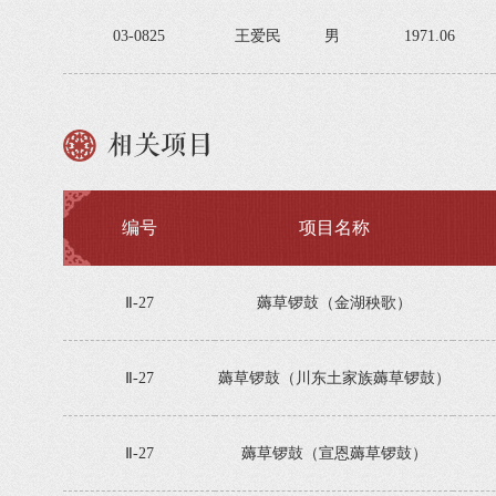
03-0825
王爱民
男
1971.06
相关项目
编号
项目名称
Ⅱ-27
薅草锣鼓（金湖秧歌）
Ⅱ-27
薅草锣鼓（川东土家族薅草锣鼓）
Ⅱ-27
薅草锣鼓（宣恩薅草锣鼓）