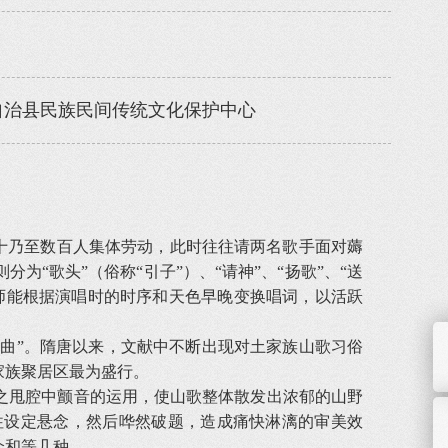
自治县民族民间传统文化保护中心
十乃至数百人集体劳动，此时往往请两名歌手面对薅
“歌头”（俗称“引子”）、“请神”、“扬歌”、“送
师能根据演唱时的时序和天色早晚变换唱词，以活跃
曲”。隋唐以来，文献中不断出现对土家族山歌习俗
家族聚居区最为盛行。
甩腔中颤音的运用，使山歌整体散发出浓郁的山野
往设定悬念，然后哗然破题，造成痛快淋漓的审美效
众和等几种。