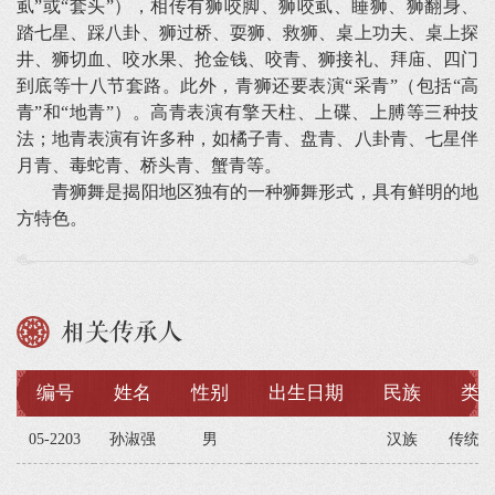
虱”或“套头”），相传有狮咬脚、狮咬虱、睡狮、狮翻身、
踏七星、踩八卦、狮过桥、耍狮、救狮、桌上功夫、桌上探
井、狮切血、咬水果、抢金钱、咬青、狮接礼、拜庙、四门
到底等十八节套路。此外，青狮还要表演“采青”（包括“高
青”和“地青”）。高青表演有擎天柱、上碟、上膊等三种技
法；地青表演有许多种，如橘子青、盘青、八卦青、七星伴
月青、毒蛇青、桥头青、蟹青等。
青狮舞是揭阳地区独有的一种狮舞形式，具有鲜明的地
方特色。
相关传承人
编号
姓名
性别
出生日期
民族
类
05-2203
孙淑强
男
汉族
传统舞