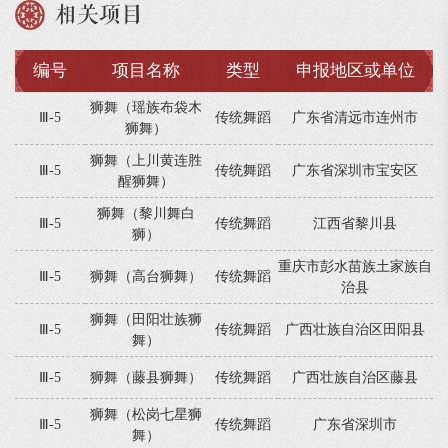
相关项目
编号
项目名称
类型
申报地区或单位
狮舞（瑶族布袋木
Ⅲ-5
传统舞蹈
广东省清远市连州市
狮舞）
狮舞（上川黄连胜
Ⅲ-5
传统舞蹈
广东省深圳市宝安区
醒狮舞）
狮舞（黎川舞白
Ⅲ-5
传统舞蹈
江西省黎川县
狮）
重庆市彭水苗族土家族自
Ⅲ-5
狮舞（高台狮舞）
传统舞蹈
治县
狮舞（田阳壮族狮
Ⅲ-5
传统舞蹈
广西壮族自治区田阳县
舞）
Ⅲ-5
狮舞（藤县狮舞）
传统舞蹈
广西壮族自治区藤县
狮舞（松岗七星狮
Ⅲ-5
传统舞蹈
广东省深圳市
舞）