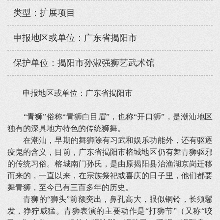
类型：扩展项目
申报地区或单位：广东省揭阳市
保护单位：揭阳市孙淑强狮艺武术馆
申报地区或单位：广东省揭阳市
“青狮”俗称“青狮白目眉”，也称“开口狮”，是潮汕地区
独有的深具地方特色的传统狮舞。
在潮汕，早期的舞狮除有习武和娱乐功能外，还有驱逐
疫鬼的含义，目前，广东省揭阳市榕城地区仍有舞青狮驱邪
的传统习俗。榕城南门孙氏，是由原揭阳县治渔湖京岗迁移
而来的，一直以来，在宗族祭祀或喜庆的日子里，他们都要
舞青狮，至今已有三百多年的历史。
青狮的“狮头”前额突出，鼻孔高大，眼似铜铃，长须鬈
发，狰狞威猛。青狮表演的主要动作是“打狮节”（又称“咬