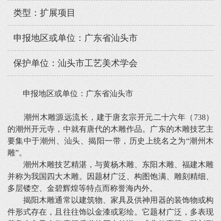
类型：扩展项目
申报地区或单位：广东省汕头市
保护单位：汕头市工艺美术学会
申报地区或单位：广东省汕头市
潮州木雕源远流长，建于唐玄宗开元二十六年（738）
的潮州开元寺，中就有唐代的木雕作品。广东的木雕技艺主
要集中于潮州、汕头、揭阳一带，历史上统名之为“潮州木
雕”。
潮州木雕技艺精湛，与黄杨木雕、东阳木雕、福建木雕
并称为我国四大木雕。因题材广泛、构图饱满、雕刻精细、
多层镂空、金碧辉煌等特点而称誉海内外。
揭阳木雕通常以建筑物、家具及供神用器的装饰物或构
件形式存在，且往往饰以金漆或彩绘。它题材广泛，多表现