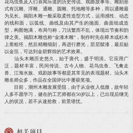
花鸟虫鱼及人们喜闻乐道的历史传说、戏曲故事等。雕刻形
式有沉雕、浮雕、通雕、圆雕、托地雕等多种，而以通雕最
为见长。揭阳木雕一般采取柔性造型方式，运用感性、动态
的线和面，以弧线、曲线及由其产生的抛面、曲面组成造
型，构图饱满，布局匀称，刀法繁而不乱，体现出节奏和韵
律之美。揭阳木雕也称“金漆木雕”，制作时先在樟木或杉木
上凿粗坯，然后精雕细刻，再进行磨光，层层髹漆，最后贴
以金箔，可达到金碧辉煌的艺术效果。
汕头木雕历史悠久，始于唐代，盛于明清。它应用广
泛，题材丰富，民间传说、古今人物、花鸟虫鱼、飞禽走
兽、江海水族、戏剧故事等都是其常见的表现题材。汕头木
雕名师众多，作品在全国评比中屡获奖项。
目前，潮州木雕发展受阻，由于从业收入低微，故年轻
人多不愿学习，健在的工艺师都在50岁以上，已出现后继无
人的状况，若不从速抢救，前景堪忧。
相关项目