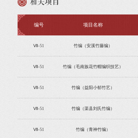
相关项目
编号
项目名称
Ⅶ-51
竹编（安溪竹藤编）
Ⅶ-51
竹编（毛南族花竹帽编织技艺）
Ⅶ-51
竹编（益阳小郁竹艺）
Ⅶ-51
竹编（渠县刘氏竹编）
Ⅶ-51
竹编（青神竹编）