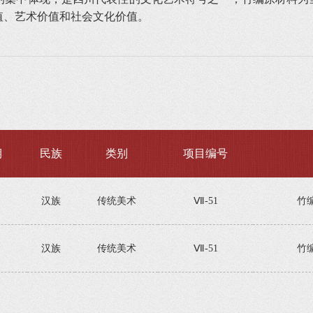
值、艺术价值和社会文化价值。
期
民族
类别
项目编号
汉族
传统美术
Ⅶ-51
竹
汉族
传统美术
Ⅶ-51
竹