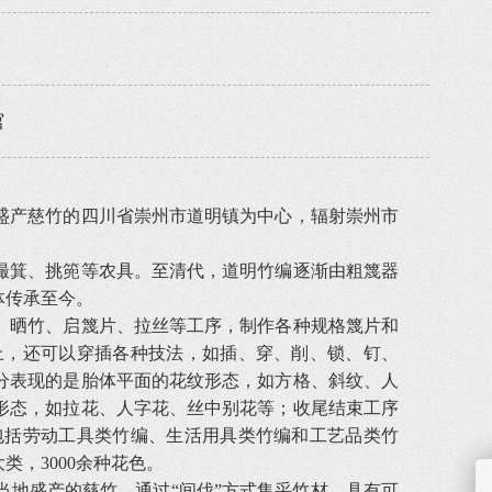
馆
盛产慈竹的四川省崇州市道明镇为中心，辐射崇州市
撮箕、挑篼等农具。至清代，道明竹编逐渐由粗篾器
体传承至今。
、晒竹、启篾片、拉丝等工序，制作各种规格篾片和
上，还可以穿插各种技法，如插、穿、削、锁、钉、
分表现的是胎体平面的花纹形态，如方格、斜纹、人
形态，如拉花、人字花、丝中别花等；收尾结束工序
包括劳动工具类竹编、生活用具类竹编和工艺品类竹
，3000余种花色。
地盛产的慈竹，通过“间伐”方式集采竹材，具有可