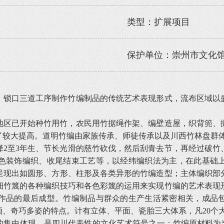
类型：扩展项目
保护单位：崇州市文化
、锁口三道工序制作竹编制品的传统艺术表现形式，流布区域以
地区已开始种竹用竹，农民用竹据绳作架、编壁造屋，织背篼、
了较大提高。道明竹编由家族传承、师徒传承以及川西竹林盘群
择2至3年生、节长光滑的慈竹砍伐，然后刮青去节，再经过破竹
色装饰编织、收尾结束工艺等，以经纬编织法为主，在此基础
呈现出如圆形、方形、柱形及各类异形的竹编造型；主体编织部
细竹篾的各种编织技巧和各色彩篾的运用来实现竹编的艺术表现
作品的最后成型。竹编制品与群众的生产生活紧密相关，成品
、奇巧多姿的特点。计有立体、平面、瓷胎三大体系，凡20个大类
的集中体现，是四川代表性的文化艺术符号之一；竹编原材料为当