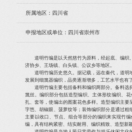
所属地区：四川省
申报地区或单位：四川省崇州市
道明竹编是以天然慈竹为原料，经起底、编织
济协乡、王场镇、白头镇、公议乡等地区。
道明竹编历史悠久。据记载，远在秦代，道明
发展到细篾器编织，品类逐渐增多，工艺水平也有
道明竹编主要包括备料和编织两部分。备料选
篾丝。编织部分包括造型编织、主体形纹编织、花
扎、套等，使编出的图案花色多样。造型编织主要
字笆、胡椒眼、菠萝纹等；装饰编织部分是通过粗
主要以收口、节点、组合等部分的编织来实现竹编
编，具有结构紧密、结实耐用、编织精致、造型新颖
道明竹编是当地人民日常劳作与娱乐休闲文化