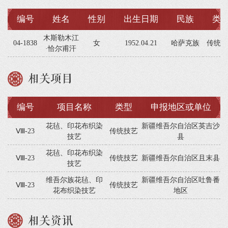
编号
姓名
性别
出生日期
民族
类
木斯勒木江
04-1838
女
1952.04.21
哈萨克族
传统技
·恰尔甫汗
相关项目
编号
项目名称
类型
申报地区或单位
花毡、印花布织染
新疆维吾尔自治区英吉沙
Ⅷ-23
传统技艺
技艺
县
花毡、印花布织染
Ⅷ-23
传统技艺
新疆维吾尔自治区且末县
技艺
维吾尔族花毡、印
新疆维吾尔自治区吐鲁番
Ⅷ-23
传统技艺
花布织染技艺
地区
相关资讯