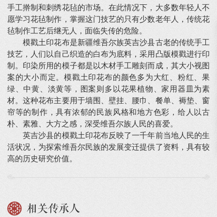
手工擀制和刺绣花毡的市场。在此情况下，大多数年轻人不
愿学习花毡制作，掌握这门技艺的只有少数老年人，传统花
毡制作工艺后继无人，面临失传的危险。
模戳土印花布是新疆维吾尔族英吉沙县古老的传统手工
技艺，人们以自己织造的白布为底料，采用凸版模戳进行印
制。印染所用的模子都是以木材手工雕刻而成，其大小视图
案的大小而定。模戳土印花布的颜色多为大红、粉红、果
绿、中黄、淡黄等，图案则多以花果植物、家用器皿为素
材。这种花布主要用于墙围、壁挂、腰巾、餐单、褥垫、窗
帘等的制作，具有浓郁的民族风格和地方色彩，给人以古
朴、素雅、大方之感，深受维吾尔族人民的喜爱。
英吉沙县的模戳土印花布反映了一千年前当地人民的生
活状况，为探索维吾尔民族的发展变迁提供了资料，具有较
高的历史研究价值。
相关传承人