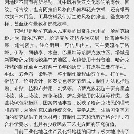
因地区不同而有所差别，其中既有受汉文化影响的寿纹、回
纹、博古纹，也有阿拉伯风格的几何和花卉纹样，还有维吾
尔族日常用品、工具纹样及伊斯兰教风格的净壶、圣龛等纹
样，甚至还有景教和佛教纹样。
花毡也是哈萨克族人民重要的日常生活用品，哈萨克语
称之为“斯尔玛克”。哈萨克族花毡多为双层，比普通毛毡
厚，缝制密实，经久耐用，可传几代人。它主要流布于塔
城、伊犁、阿勒泰、木垒、巴里坤等哈萨克族牧区。塔城是
新疆哈萨克族比较集中的地区，花毡使用十分普遍。哈萨克
花毡的制作至今已有两千多年的历史，其原料主要有羊毛、
毛线、彩色布、染料等，整个制作流程由剪羊毛、打羊毛、
擀毡子、绘图设计、图案染色等环节组成，制作方法包括毡
贴、布贴、毡和布并用、刺绣等。哈萨克族花毡主要有座垫
花毡、床上花毡、嫁妆花毡、炉灶旁使用的花毡等种类。这
些花毡色彩艳丽，图案内涵丰富，反映了哈萨克牧民的理想
和愿望，为哈萨克民族传统文化、美学思想、生活习俗等方
面的研究提供了具体材料；其制作工艺和流程严格合理，符
合科学要求，也具有少数民族工艺史方面的研究价值。
目前工业化地毯生产及化纤地毯的问世，极大地冲击了