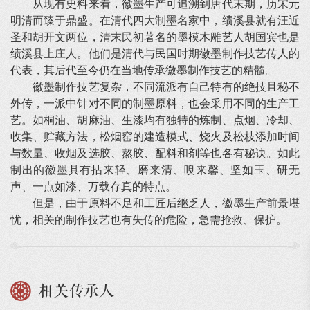
从现有史料来看，徽墨生产可追溯到唐代末期，历宋元
明清而臻于鼎盛。在清代四大制墨名家中，绩溪县就有汪近
圣和胡开文两位，清末民初著名的墨模木雕艺人胡国宾也是
绩溪县上庄人。他们是清代与民国时期徽墨制作技艺传人的
代表，其后代至今仍在当地传承徽墨制作技艺的精髓。
徽墨制作技艺复杂，不同流派有自己特有的绝技且秘不
外传，一派中针对不同的制墨原料，也会采用不同的生产工
艺。如桐油、胡麻油、生漆均有独特的炼制、点烟、冷却、
收集、贮藏方法，松烟窑的建造模式、烧火及松枝添加时间
与数量、收烟及选胶、熬胶、配料和剂等也各有秘诀。如此
制出的徽墨具有拈来轻、磨来清、嗅来馨、坚如玉、研无
声、一点如漆、万载存真的特点。
但是，由于原料不足和工匠后继乏人，徽墨生产前景堪
忧，相关的制作技艺也有失传的危险，急需抢救、保护。
相关传承人