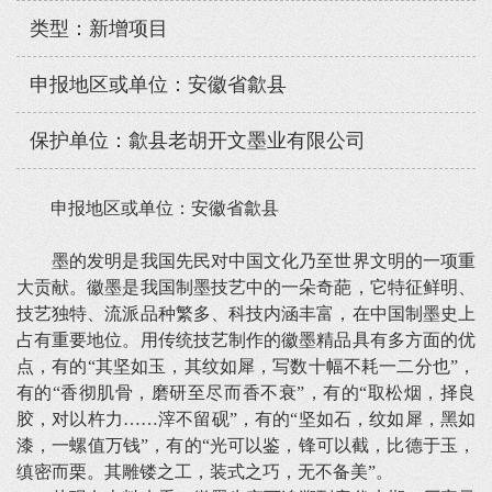
类型：新增项目
申报地区或单位：安徽省歙县
保护单位：歙县老胡开文墨业有限公司
申报地区或单位：安徽省歙县
墨的发明是我国先民对中国文化乃至世界文明的一项重
大贡献。徽墨是我国制墨技艺中的一朵奇葩，它特征鲜明、
技艺独特、流派品种繁多、科技内涵丰富，在中国制墨史上
占有重要地位。用传统技艺制作的徽墨精品具有多方面的优
点，有的“其坚如玉，其纹如犀，写数十幅不耗一二分也”，
有的“香彻肌骨，磨研至尽而香不衰”，有的“取松烟，择良
胶，对以杵力……滓不留砚”，有的“坚如石，纹如犀，黑如
漆，一螺值万钱”，有的“光可以鉴，锋可以截，比德于玉，
缜密而栗。其雕镂之工，装式之巧，无不备美”。