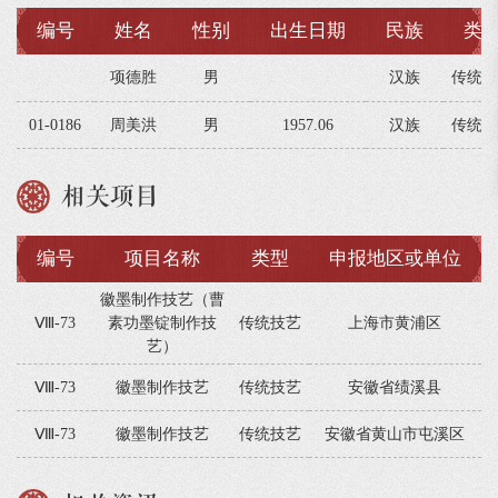
编号
姓名
性别
出生日期
民族
类
项德胜
男
汉族
传统技
01-0186
周美洪
男
1957.06
汉族
传统技
相关项目
编号
项目名称
类型
申报地区或单位
徽墨制作技艺（曹
Ⅷ-73
素功墨锭制作技
传统技艺
上海市黄浦区
艺）
Ⅷ-73
徽墨制作技艺
传统技艺
安徽省绩溪县
Ⅷ-73
徽墨制作技艺
传统技艺
安徽省黄山市屯溪区