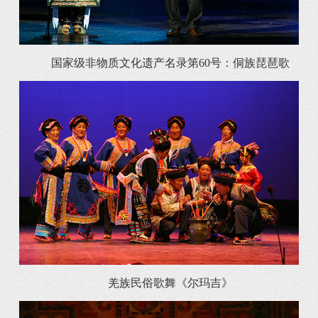
国家级非物质文化遗产名录第60号：侗族琵琶歌
羌族民俗歌舞《尔玛吉》