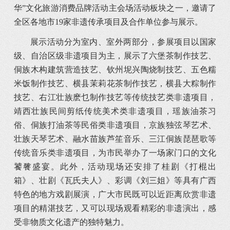
华”文化旅游消费品牌活动主会场活动板块之一，邀请了
全区各地市19家非遗传承项目及合作单位参与展示。
展示活动分为室内、室外两部分，参展项目以国家
级、自治区级非遗项目为主，展示了六堡茶制作技艺、
侗族木构建筑营造技艺、钦州坭兴陶烧制技艺、五色糯
米饭制作技艺、横县茉莉花茶制作技艺，横县大粽制作
技艺、右江壮族麽乜制作技艺等传统技艺类非遗项目，
靖西壮族民间剪纸传统美术类非遗项目，瑶族油茶习
俗、侗族打油茶等民俗类非遗项目，京族独弦琴艺术、
壮族天琴艺术、融水苗族芦笙音乐、三江侗族琵琶歌等
传统音乐类非遗项目，为市民举办了一场家门口的文化
饕餮盛宴。此外，活动现场还安排了桂剧《打棍出
箱》、壮剧《瓦氏夫人》、彩调《刘三姐》等具有广西
特色的地方戏剧展演，广大市民既可以近距离欣赏非遗
项目的精湛技艺，又可以现场观看精彩的非遗演出，感
受非物质文化遗产的独特魅力。