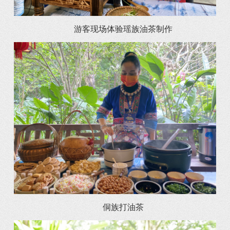
游客现场体验瑶族油茶制作
侗族打油茶