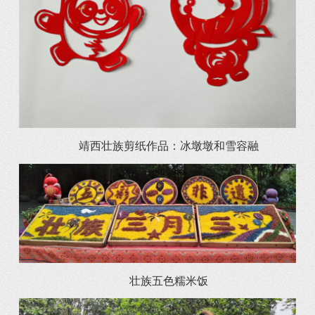
靖西壮族剪纸作品：冰墩墩和雪容融
壮族五色糯米饭