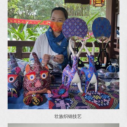
壮族织锦技艺