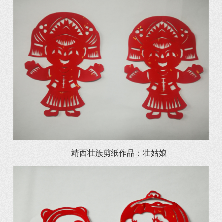
靖西壮族剪纸作品：壮姑娘